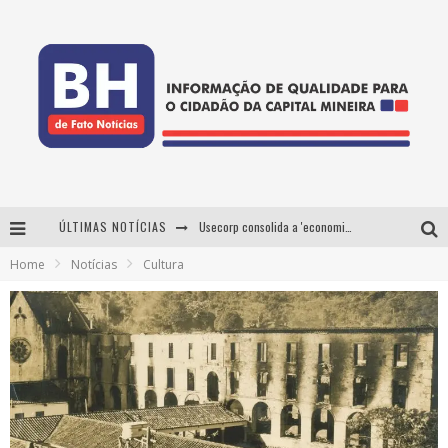
ÚLTIMAS NOTÍCIAS
Usecorp consolida a 'economia do uso' no B2B brasileiro, vira S.A. e impulsiona expansão com novo fundo estruturado
Home
Notícias
Cultura
Esplanada fica pequena e CÊ TÁ DOIDO FESTIVAL anuncia mudança para o gramado do Mineirão
De BH para o mundo: conheça a stylist mineira por trás de turnês e campanhas globais
Projeta Cultura abre inscrições gratuitas em Conselheiro Lafaiete para oficinas de elaboração de projetos culturais e inteligência artificial