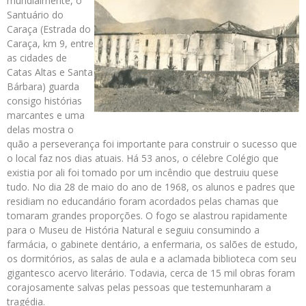
mundialmente, o
Santuário do
Caraça (Estrada do
Caraça, km 9, entre
as cidades de
Catas Altas e Santa
Bárbara) guarda
consigo histórias
marcantes e uma
delas mostra o
quão a perseverança foi importante para construir o sucesso que
o local faz nos dias atuais. Há 53 anos, o célebre Colégio que
existia por ali foi tomado por um incêndio que destruiu quese
tudo. No dia 28 de maio do ano de 1968, os alunos e padres que
residiam no educandário foram acordados pelas chamas que
tomaram grandes proporções. O fogo se alastrou rapidamente
para o Museu de História Natural e seguiu consumindo a
farmácia, o gabinete dentário, a enfermaria, os salões de estudo,
os dormitórios, as salas de aula e a aclamada biblioteca com seu
gigantesco acervo literário. Todavia, cerca de 15 mil obras foram
corajosamente salvas pelas pessoas que testemunharam a
tragédia.