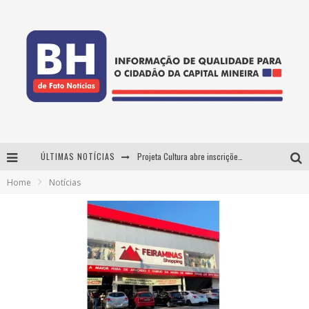
ÚLTIMAS NOTÍCIAS
Projeta Cultura abre inscrições gratuitas em Conselheiro Lafaiete para oficinas de elaboração de projetos culturais e inteligência artificial
Home
Notícias
Usecorp consolida a 'economia do uso' no B2B brasileiro, vira S.A. e impulsiona expansão com novo fundo estruturado
Esplanada fica pequena e CÊ TÁ DOIDO FESTIVAL anuncia mudança para o gramado do Mineirão
As Hilárias: Suzy Brasil, Kayete e Karoline Absinto retornam a Belo Horizonte para apresentação única no Teatro Sesiminas