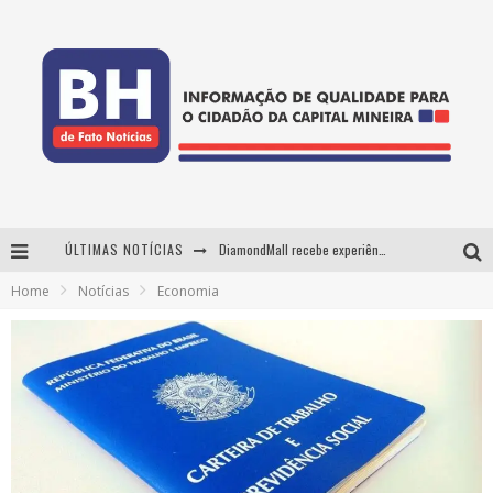
ÚLTIMAS NOTÍCIAS
DiamondMall recebe experiência imersiva que recria o Coliseu e a grandiosidade da Roma Antiga
Home
Notícias
Economia
Milton Guedes, o "músico dos músicos", apresenta show da turnê "Milton Canta Lulu" em BH
29ª edição do Festival Cultura e Gastronomia de Tiradentes ocupa a cidade entre 21 e 30 de agosto, com o tema Minas Lusitânia
De BH para o mundo: conheça a stylist mineira por trás de turnês e campanhas globais