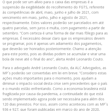
O que pode ser um alívio para o caixa das empresas é a
suspensão da exigibilidade do recolhimento do FGTS, referente
às competências de abril, maio, junho e julho de 2021, com
vencimento em maio, junho, julho e agosto de 2021,
respectivamente. Estes valores poderão ser parcelados em até
quatro parcelas, sem juros e multa, com pagamento a partir de
setembro. “Com certeza é uma forma de dar mais fôlego para as
empresas. É necessário deixar claro que os empresários devem
se programar, pois é apenas um adiamento dos pagamentos,
que deverão ser honrados posteriormente. Chamo a atenção
para este ponto, pois as dívidas podem se acumular e virar uma
bola de neve até o final do ano”, alerta André Leonardo Couto.
Para o advogado André Leonardo Couto, da ALC Advogados, as
MP´s poderão ser convertidas em lei em breve. “Considero estas
ações muito importantes para o momento, pois ajudam a
diminuir o impacto social desta crise sem precedentes que o país
e o mundo estão enfrentando. Como a economia brasileira está
fragilizada por causa da pandemia, a continuidade do que está
sendo implementado agora pode ser necessária para além dos
120 dias previstos. Por isso, assim como aconteceu com as MP´s
936 e 927, que foram publicadas em março do ano de 2020,