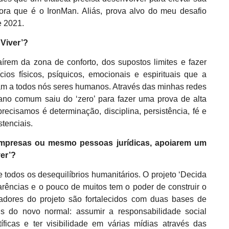
ora que é o IronMan. Aliás, prova alvo do meu desafio
e 2021.
 Viver’?
írem da zona de conforto, dos supostos limites e fazer
ios físicos, psíquicos, emocionais e espirituais que a
onam a todos nós seres humanos. Através das minhas redes
no comum saiu do ‘zero’ para fazer uma prova de alta
ecisamos é determinação, disciplina, persistência, fé e
tenciais.
 empresas ou mesmo pessoas jurídicas, apoiarem um
ver’?
 todos os desequilíbrios humanitários. O projeto ‘Decida
rências e o pouco de muitos tem o poder de construir o
inadores do projeto são fortalecidos com duas bases de
is do novo normal: assumir a responsabilidade social
ficas e ter visibilidade em várias mídias através das