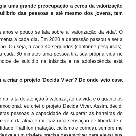
logia uma grande preocupação a cerca da valorização
ilíbrio
das pessoas e até mesmo dos jovens, tem
anos e pouco se fala sobre a ‘valorização da vida’. O
aumenta a cada dia. Em 2020 a depressão passou a ser a
ho. Ou seja, a cada 40 segundos (conforme pesquisas),
 a cada 30 minutos uma pessoa tira sua própria vida no
ndice de suicídio na infância e na adolescência está
 a criar o projeto ‘Decida Viver’? De onde veio essa
na falta de atenção à valorização da vida e o quanto os
mocional, eu criei o projeto Decida Viver. Assim, decidi
utras pessoas a capacidade de superar as barreiras do
rte vem da alma e me traz uma sensação de liberdade e
idade Triathlon (natação, ciclismo e corrida), sempre me
ades que um triatleta precisa desenvolver para elevar sua