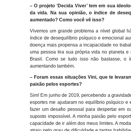
– O projeto ‘Decida Viver’ tem em sua ideo
da vida. Na sua opinião, o índice de
desequ
aumentado? Como você vê isso?
Vivemos um grande problema a nível global há 
índice de desequilíbrio psíquico e emocional 
doença mais propensa a incapacidade no trabal
uma pessoa tira sua própria vida no planeta e
Brasil. Como se tudo isso não bastasse, o í
aumentando também.
– Foram essas situações Vini, que te levaram
paixão pelos esportes?
Sim! Em junho de 2019, percebendo a gravidade 
esportes me ajudaram no equilíbrio psíquico e e
fazer um desafio pessoal para despertar em o
suposto impossível. A minha paixão pelo espo
capacidade de ir além dos meus limites. A modal
atraiu pelo grau de dificuldade e tantas habilid