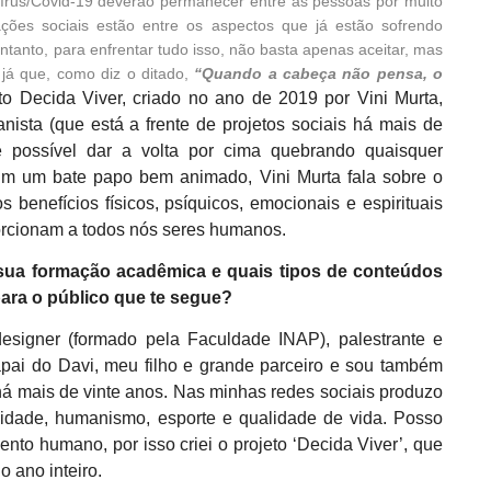
rus/Covid-19 deverão permanecer entre as pessoas por muito
ações sociais estão entre os aspectos que já estão sofrendo
entanto, para enfrentar tudo isso, não basta apenas aceitar, mas
 já que, como diz o ditado,
“Quando a cabeça não pensa, o
to Decida Viver, criado no ano de 2019 por Vini Murta,
manista (que está a frente de projetos sociais há mais de
é possível dar a volta por cima quebrando quaisquer
Em um bate papo bem animado, Vini Murta fala sobre o
 benefícios físicos, psíquicos, emocionais e espirituais
oporcionam a todos nós seres humanos.
 a sua formação acadêmica e quais tipos de conteúdos
ara o público que te segue?
esigner (formado pela Faculdade INAP), palestrante e
papai do Davi, meu filho e grande parceiro e sou também
 há mais de vinte anos. Nas minhas redes sociais produzo
lidade, humanismo, esporte e qualidade de vida. Posso
nto humano, por isso criei o projeto ‘Decida Viver’, que
o ano inteiro.