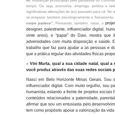
A
s mudanças provocadas pela pandemia do Coronaví
tempo. Ou seja, economia, emprego, política e rel
significativas alterações do ano passado para cá. No 
se preparar também psicologicamente e fisicamente,
proje
corpo padece”
.
Pensando, também, nisso, o
designer, palestrante, influenciador digital, hu
vinte anos), e “papai” do Davi, mostra que 
adversidades com muita disposição e saúde. 
trabalho que faz para ajudar a as pessoas e dos
que a prática regular das atividades físicas pr
– Vini Murta, qual a sua cidade natal, qual
você produz através das suas redes sociais p
Nasci em Belo Horizonte Minas Gerais. Sou d
influenciador digital. Com muito orgulho, sou 
humanista, estando a frente de projetos sociais
conteúdos relacionados a paternidade, parenta
afirmar que sou um entusiasta pelo desenvolvime
tem como propósito apoiar a valorização da vida 