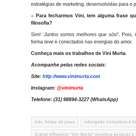
estratégias de marketing, desenvolvidas para o p
– Para fecharmos Vini, tem alguma frase q
filosofia?
Sim!
‘Juntos somos melhores que sós!’
. Pois,
forma leve e conectados nas energias do amor.
Conheça mais os trabalhos de Vini Murta.
Acompanhe pelas redes sociais:
Site:
http://www.vinimurta.com
Instagram:
@vinimurta
Telefone: (31) 98894-3227 (WhatsApp)
Adv. Felipe de Jesus
Advogado Consultivo e Ext
Digital Influencer “Vini Murta” incentiva pessoas