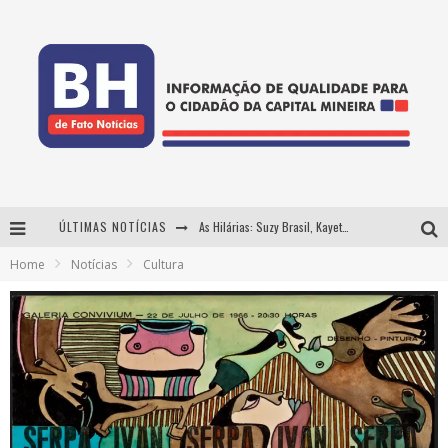
ÚLTIMAS NOTÍCIAS
As Hilárias: Suzy Brasil, Kayete e Karoline Absinto retornam a Belo Horizonte para apresentação única no Teatro Sesiminas
Home
Notícias
Cultura
Projeta Cultura abre inscrições gratuitas em Conselheiro Lafaiete para oficinas de elaboração de projetos culturais e inteligência artificial
Usecorp consolida a 'economia do uso' no B2B brasileiro, vira S.A. e impulsiona expansão com novo fundo estruturado
Hot Wheels Monster Trucks Live™ confirma Belo Horizonte na turnê América do Sul 2027