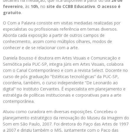
detalhes na mediação, que fica disponível a partir do dia
26 de
fevereiro
, às
10h
, no
site do CCBB Educativo
.
O acesso é
gratuito
.
O Com a Palavra consiste em visitas mediadas realizadas por
especialistas ou profissionais referência em temas diversos.
Aborda cada exposição a partir de outros campos de
conhecimento, assim como múltiplos olhares, modos de
conhecer e de se relacionar com a arte.
Daniela Bousso é doutora em Artes Visuais e Comunicação e
Semiótica pela PUC-SP, integra Júris em Artes Visuais, colabora
com o Canal Contemporâneo e com a revista Select. Docente no
curso de pós graduação “Estéticas tecnológicas” da PUC-SP,
coordena, também, o curso independente “De Leonardo ao
digital” no Instituto Cervantes. É especialista em planejamento e
estratégia de políticas institucionais e corporativas para a arte
contemporânea.
Atuou como curadora em diversas exposições. Concebeu o
planejamento estratégico da renovação do Museu da Imagem do
Som em São Paulo, 2007. Foi diretora do Paço das Artes de 1997
a 2007 e dirigiu também o MIS, juntamente com o Paço das