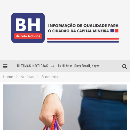
ÚLTIMAS NOTÍCIAS
As Hilárias: Suzy Brasil, Kayete e Karoline Absinto retornam a Belo Horizonte para apresentação única no Teatro Sesiminas
Home
Notícias
Economia
Projeta Cultura abre inscrições gratuitas em Conselheiro Lafaiete para oficinas de elaboração de projetos culturais e inteligência artificial
Usecorp consolida a 'economia do uso' no B2B brasileiro, vira S.A. e impulsiona expansão com novo fundo estruturado
Hot Wheels Monster Trucks Live™ confirma Belo Horizonte na turnê América do Sul 2027