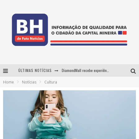
ÚLTIMAS NOTÍCIAS
DiamondMall recebe experiência imersiva que recria o Coliseu e a grandiosidade da Roma Antiga
Home
Notícias
Cultura
Milton Guedes, o "músico dos músicos", apresenta show da turnê "Milton Canta Lulu" em BH
29ª edição do Festival Cultura e Gastronomia de Tiradentes ocupa a cidade entre 21 e 30 de agosto, com o tema Minas Lusitânia
De BH para o mundo: conheça a stylist mineira por trás de turnês e campanhas globais