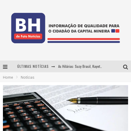
ÚLTIMAS NOTÍCIAS
As Hilárias: Suzy Brasil, Kayete e Karoline Absinto retornam a Belo Horizonte para apresentação única no Teatro Sesiminas
Home
Notícias
Projeta Cultura abre inscrições gratuitas em Conselheiro Lafaiete para oficinas de elaboração de projetos culturais e inteligência artificial
Usecorp consolida a 'economia do uso' no B2B brasileiro, vira S.A. e impulsiona expansão com novo fundo estruturado
Hot Wheels Monster Trucks Live™ confirma Belo Horizonte na turnê América do Sul 2027