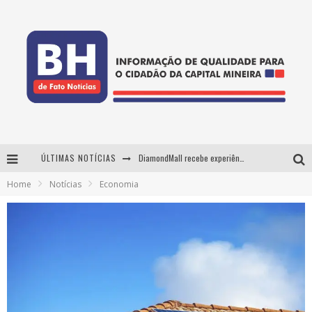
ÚLTIMAS NOTÍCIAS
DiamondMall recebe experiência imersiva que recria o Coliseu e a grandiosidade da Roma Antiga
Home
Notícias
Economia
Milton Guedes, o "músico dos músicos", apresenta show da turnê "Milton Canta Lulu" em BH
29ª edição do Festival Cultura e Gastronomia de Tiradentes ocupa a cidade entre 21 e 30 de agosto, com o tema Minas Lusitânia
De BH para o mundo: conheça a stylist mineira por trás de turnês e campanhas globais