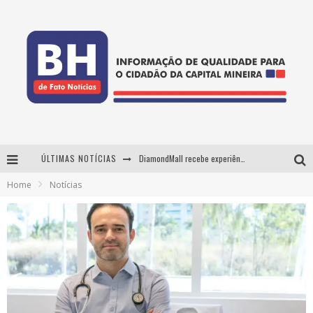
ÚLTIMAS NOTÍCIAS
DiamondMall recebe experiência imersiva que recria o Coliseu e a grandiosidade da Roma Antiga
Home
Notícias
Milton Guedes, o "músico dos músicos", apresenta show da turnê "Milton Canta Lulu" em BH
29ª edição do Festival Cultura e Gastronomia de Tiradentes ocupa a cidade entre 21 e 30 de agosto, com o tema Minas Lusitânia
De BH para o mundo: conheça a stylist mineira por trás de turnês e campanhas globais