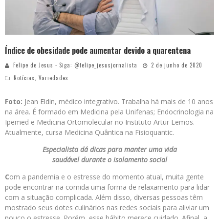
Índice de obesidade pode aumentar devido a quarentena
Felipe de Jesus - Siga: @felipe_jesusjornalista
2 de junho de 2020
Notícias
,
Variedades
Foto:
Jean Eldin, médico integrativo. Trabalha há mais de 10 anos
na área. É formado em Medicina pela Unifenas; Endocrinologia na
Ipemed e Medicina Ortomolecular no Instituto Artur Lemos.
Atualmente, cursa Medicina Quântica na Fisioquantic.
Especialista dá dicas para manter uma vida
saudável durante o isolamento social
C
om a pandemia e o estresse do momento atual, muita gente
pode encontrar na comida uma forma de relaxamento para lidar
com a situação complicada. Além disso, diversas pessoas têm
mostrado seus dotes culinários nas redes sociais para aliviar um
pouco o estresse. Porém, esse hábito merece cuidado. Afinal, a