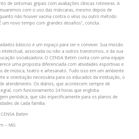
de sintomas gripais com avaliações clínicas rotineiras. A
ntinuaremos com o uso das máscaras, mesmo depois de
nquanto não houver vacina contra o vírus ou outro método
 É um novo tempo com grandes desafios”, conclui.
idados básicos e um espaço para ser e conviver. Sua missão
intelectual, associada ou não a outros transtornos, e da sua
educação socializadora. O CENSA Betim conta com uma equipe
 oferece uma proposta diferenciada com atividades esportivas e
inas de música, teatro e artesanato. Tudo isso em um ambiente
rte e orientação necessária para os educados da instituição, o
 de atendimento. Os diários, que acontecem sempre de
ntegral, com funcionamento 24 horas que engloba
m periódica, que são especificamente para os planos de
idades de cada família.
– CENSA Betim
tim – MG