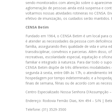
sendo monitorados com atenção sobre o aparecimento 
aglomeração de pessoas ainda está suspensa e co
voltarmos nossas atividades rotineiras no CENSA. E
efetivo de imunização, os cuidados serão mantidos.
CENSA Betim
Fundado em 1964, o CENSA Betim é um local para cu
é atender as necessidades da pessoa com deficiência 
família, assegurando-lhes qualidade de vida e uma 
transdisciplinar, convênios e parcerias. Além disso,
recreativas, escolaridade especial, equitação e ofic
familiar e integrado à natureza. Para dar todo o supo
CENSA Betim dispõe de três diferentes modalidades
segunda à sexta, entre 08h às 17h, o atendimento I
hospedagem por tempo indeterminado; e a hospedage
finais de semana, férias ou de acordo com as necess
Centro Especializado Nossa Senhora D’Assumpção 
Endereço: Rodovia Fernão Dias, Km 494 – S/N | Be
Telefone: (31) 3529-3500