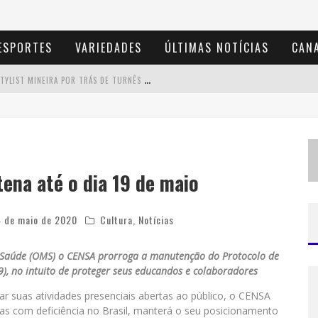
ESPORTES
VARIEDADES
ÚLTIMAS NOTÍCIAS
CANA
D
E BH PARA O MUNDO: CONHEÇA A STYLIST MINEIRA POR TRÁS DE TURNÊS E CAMPANHAS GLOBAIS
D
IAMONDMALL RECEBE EXPERIÊNCIA IMERSIVA QUE RECRIA O COLISEU E A GRANDIOSIDADE DA ROMA ANTIGA
M
ILTON GUEDES, O "MÚSICO DOS MÚSICOS", APRESENTA SHOW DA TURNÊ "MILTON CANTA LULU" EM BH
E
SPLANADA FICA PEQUENA E CÊ TÁ DOIDO FESTIVAL ANUNCIA MUDANÇA PARA O GRAMADO DO MINEIRÃO
ena até o dia 19 de maio
4 de maio de 2020
Cultura
,
Notícias
 Saúde (OMS) o CENSA prorroga a manutenção do Protocolo de
, no intuito de proteger seus educandos e colaboradores
r suas atividades presenciais abertas ao público, o CENSA
oas com deficiência no Brasil, manterá o seu posicionamento