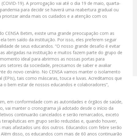
(COVID-19). A prorrogação vai até o dia 19 de maio, quarta-
 pandemia para decidir se haverá uma reabertura gradual ou
a priorizar ainda mais os cuidados e a atenção com os
ra do CENSA Betim, existe uma grande preocupação com as
a tem saído da instituição. Por isso, eles preferem seguir
lidade de seus educandos. “O nosso grande desafio é evitar
as abrigadas na instituição e muitos fazem parte do grupo de
 momento ideal para abrirmos as nossas portas para
guns setores da sociedade, precisamos de saber e avaliar
nte do novo cenário. No CENSA vamos manter o isolamento
l (EPIs), tais como máscaras, touca e luvas. Acreditamos que
ra o bem estar de nossos educandos e colaboradores”,
tim, em conformidade com as autoridades e órgãos de saúde,
o, vai manter o cronograma já adotado desde o início da
eletivos continuarão cancelados e serão remarcados, exceto
s terapêuticas em grupo serão reduzidas e, quando houver,
mais afastados uns dos outros. Educandos com febre serão
o. Além disso, os educandos com mais de 60 anos continuarão