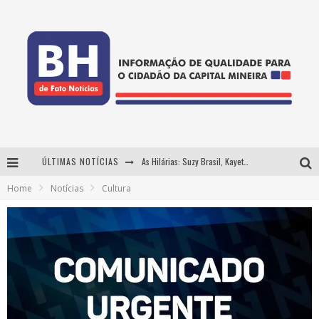
ÚLTIMAS NOTÍCIAS
As Hilárias: Suzy Brasil, Kayete e Karoline Absinto retornam a Belo Horizonte para apresentação única no Teatro Sesiminas
Home
Notícias
Cultura
Projeta Cultura abre inscrições gratuitas em Conselheiro Lafaiete para oficinas de elaboração de projetos culturais e inteligência artificial
Usecorp consolida a 'economia do uso' no B2B brasileiro, vira S.A. e impulsiona expansão com novo fundo estruturado
Hot Wheels Monster Trucks Live™ confirma Belo Horizonte na turnê América do Sul 2027