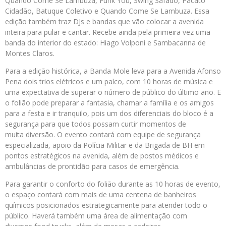
Quando Come Se Lambuza, Funk You, Swing Safado, Pacato
Cidadão, Batuque Coletivo e Quando Come Se Lambuza. Essa
edição também traz DJs e bandas que vão colocar a avenida
inteira para pular e cantar. Recebe ainda pela primeira vez uma
banda do interior do estado: Hiago Volponi e Sambacanna de
Montes Claros.
Para a edição histórica, a Banda Mole leva para a Avenida Afonso
Pena dois trios elétricos e um palco, com 10 horas de música e
uma expectativa de superar o número de público do último ano. E
o folião pode preparar a fantasia, chamar a família e os amigos
para a festa e ir tranquilo, pois um dos diferenciais do bloco é a
segurança para que todos possam curtir momentos de
muita diversão. O evento contará com equipe de segurança
especializada, apoio da Polícia Militar e da Brigada de BH em
pontos estratégicos na avenida, além de postos médicos e
ambulâncias de prontidão para casos de emergência.
Para garantir o conforto do folião durante as 10 horas de evento,
o espaço contará com mais de uma centena de banheiros
químicos posicionados estrategicamente para atender todo o
público. Haverá também uma área de alimentação com