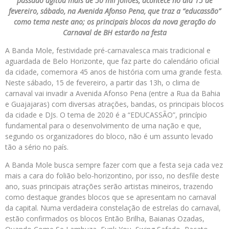
passado agitou mais de 50 mil foliões, acontece no dia 15 de
fevereiro, sábado, na Avenida Afonso Pena, que traz a “educassão”
como tema neste ano; os principais blocos da nova geração do
Carnaval de BH estarão na festa
A Banda Mole, festividade pré-carnavalesca mais tradicional e
aguardada de Belo Horizonte, que faz parte do calendário oficial
da cidade, comemora 45 anos de história com uma grande festa.
Neste sábado, 15 de fevereiro, a partir das 13h, o clima de
carnaval vai invadir a Avenida Afonso Pena (entre a Rua da Bahia
e Guajajaras) com diversas atrações, bandas, os principais blocos
da cidade e DJs. O tema de 2020 é a “EDUCASSÃO”, princípio
fundamental para o desenvolvimento de uma nação e que,
segundo os organizadores do bloco, não é um assunto levado
tão a sério no país.
A Banda Mole busca sempre fazer com que a festa seja cada vez
mais a cara do folião belo-horizontino, por isso, no desfile deste
ano, suas principais atrações serão artistas mineiros, trazendo
como destaque grandes blocos que se apresentam no carnaval
da capital. Numa verdadeira constelação de estrelas do carnaval,
estão confirmados os blocos Então Brilha, Baianas Ozadas,