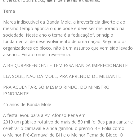
diversos food trucks, além de mesas e cadeiras.
Tema
Marca indiscutível da Banda Mole, a irreverência diverte e ao
mesmo tempo aponta o que pode e deve ser melhorado na
sociedade. Neste ano o tema é a “educação”, princípio
fundamental de desenvolvimento de uma nação. Segundo os
organizadores do bloco, não é um assunto que vem sido levado
a sério… Então tome irreverência:
A BH ÇURPREENDENTE TEM ESSA BANDA IMPRECIONANTE!
ELA SOBE, NÃO DÁ MOLE, PRA APRENDIZ DE MELIANTE
PRA AGUENTAR, SÓ MESMO RINDO, DO MINISTRO
IGNORANTE.
45 anos de Banda Mole
A festa levou para a Av. Afonso Pena em
2019 um público rotativo de mais de 50 mil foliões para cantar e
celebrar o carnaval e ainda ganhou o prêmio BH Folia como
o Melhor Pré-Carnaval de BH e o Melhor Tema de Bloco. O