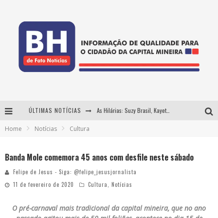
ÚLTIMAS NOTÍCIAS
As Hilárias: Suzy Brasil, Kayete e Karoline Absinto retornam a Belo Horizonte para apresentação única no Teatro Sesiminas
Home
Notícias
Cultura
Projeta Cultura abre inscrições gratuitas em Conselheiro Lafaiete para oficinas de elaboração de projetos culturais e inteligência artificial
Usecorp consolida a 'economia do uso' no B2B brasileiro, vira S.A. e impulsiona expansão com novo fundo estruturado
Banda Mole comemora 45 anos com desfile neste sábado
Hot Wheels Monster Trucks Live™ confirma Belo Horizonte na turnê América do Sul 2027
Felipe de Jesus - Siga: @felipe_jesusjornalista
11 de fevereiro de 2020
Cultura
,
Notícias
O pré-carnaval mais tradicional da capital mineira, que no ano