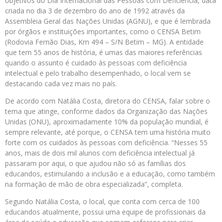
objetivos do Dia Internacional das Pessoas com Deficiência, data
criada no dia 3 de dezembro do ano de 1992 através da
Assembleia Geral das Nações Unidas (AGNU), e que é lembrada
por órgãos e instituições importantes, como o CENSA Betim
(Rodovia Fernão Dias, Km 494 – S/N Betim – MG). A entidade
que tem 55 anos de história, é umas das maiores referências
quando o assunto é cuidado às pessoas com deficiência
intelectual e pelo trabalho desempenhado, o local vem se
destacando cada vez mais no país.
De acordo com Natália Costa, diretora do CENSA, falar sobre o
tema que atinge, conforme dados da Organização das Nações
Unidas (ONU), aproximadamente 10% da população mundial, é
sempre relevante, até porque, o CENSA tem uma história muito
forte com os cuidados às pessoas com deficiência. “Nesses 55
anos, mais de dois mil alunos com deficiência intelectual já
passaram por aqui, o que ajudou não só as famílias dos
educandos, estimulando a inclusão e a educação, como também
na formação de mão de obra especializada”, completa.
Segundo Natália Costa, o local, que conta com cerca de 100
educandos atualmente, possui uma equipe de profissionais da