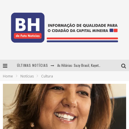
ÚLTIMAS NOTÍCIAS
As Hilárias: Suzy Brasil, Kayete e Karoline Absinto retornam a Belo Horizonte para apresentação única no Teatro Sesiminas
Home
Notícias
Cultura
Projeta Cultura abre inscrições gratuitas em Conselheiro Lafaiete para oficinas de elaboração de projetos culturais e inteligência artificial
Usecorp consolida a 'economia do uso' no B2B brasileiro, vira S.A. e impulsiona expansão com novo fundo estruturado
Hot Wheels Monster Trucks Live™ confirma Belo Horizonte na turnê América do Sul 2027