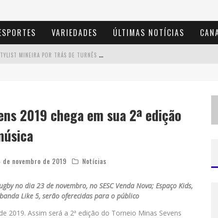
ESPORTES
VARIEDADES
ÚLTIMAS NOTÍCIAS
CANA
D
E BH PARA O MUNDO: CONHEÇA A STYLIST MINEIRA POR TRÁS DE TURNÊS E CAMPANHAS GLOBAIS
D
IAMONDMALL RECEBE EXPERIÊNCIA IMERSIVA QUE RECRIA O COLISEU E A GRANDIOSIDADE DA ROMA ANTIGA
M
ILTON GUEDES, O "MÚSICO DOS MÚSICOS", APRESENTA SHOW DA TURNÊ "MILTON CANTA LULU" EM BH
ens 2019 chega em sua 2ª edição
E
SPLANADA FICA PEQUENA E CÊ TÁ DOIDO FESTIVAL ANUNCIA MUDANÇA PARA O GRAMADO DO MINEIRÃO
música
4 de novembro de 2019
Notícias
Rugby no dia 23 de novembro, no SESC Venda Nova; Espaço Kids,
anda Like 5, serão oferecidas para o público
 de 2019. Assim será a 2ª edição do Torneio Minas Sevens