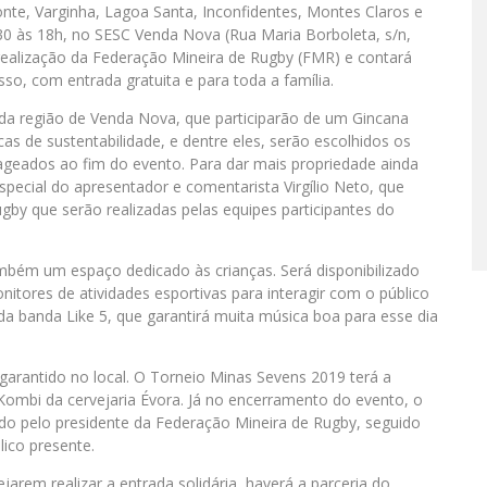
nte, Varginha, Lagoa Santa, Inconfidentes, Montes Claros e
30 às 18h, no SESC Venda Nova (Rua Maria Borboleta, s/n,
realização da Federação Mineira de Rugby (FMR) e contará
sso, com entrada gratuita e para toda a família.
 da região de Venda Nova, que participarão de um Gincana
as de sustentabilidade, e dentre eles, serão escolhidos os
geados ao fim do evento. Para dar mais propriedade ainda
special do apresentador e comentarista Virgílio Neto, que
by que serão realizadas pelas equipes participantes do
bém um espaço dedicado às crianças. Será disponibilizado
itores de atividades esportivas para interagir com o público
 banda Like 5, que garantirá muita música boa para esse dia
arantido no local. O Torneio Minas Sevens 2019 terá a
ombi da cervejaria Évora. Já no encerramento do evento, o
 pelo presidente da Federação Mineira de Rugby, seguido
lico presente.
arem realizar a entrada solidária, haverá a parceria do