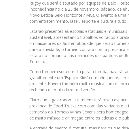
Rugby que será disputado por equipes de Belo Horizo
Inconfidência no dia 23 de novembro, sábado, de 8h
Novo Letícia Belo Horizonte / MG). O evento é uma 
com entretenimento, lazer, esporte e cultura e tudo i
Estarão presentes as escolas estaduais e municipais
Sustentável, apresentando trabalhos voltados a prátic
Embaixadores da Sustentabilidade que serão homena
para a atividade, o torneio contará com a presença e
estará no comando das narrações das partidas de Rug
Torneio.
Como também será um dia para a família, haverá tam
gratuitamente um ‘Espaço Kids’ com brinquedos e mon
presente. Haverá também muita música com o som da
recheado de muito lazer e diversão.
Claro que a gastronomia também terá o seu espaço g
presença de Food Trucks com comidas variadas e a K
campeão do Torneio Minas Sevens será homenageado
de muito música e animação entre os atletas e o púb
A entrada do evento é gratuita, mas para os que desej