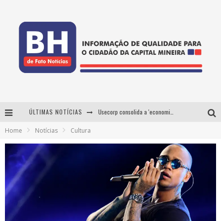
ÚLTIMAS NOTÍCIAS
Usecorp consolida a 'economia do uso' no B2B brasileiro, vira S.A. e impulsiona expansão com novo fundo estruturado
Home
Notícias
Cultura
Esplanada fica pequena e CÊ TÁ DOIDO FESTIVAL anuncia mudança para o gramado do Mineirão
De BH para o mundo: conheça a stylist mineira por trás de turnês e campanhas globais
Projeta Cultura abre inscrições gratuitas em Conselheiro Lafaiete para oficinas de elaboração de projetos culturais e inteligência artificial