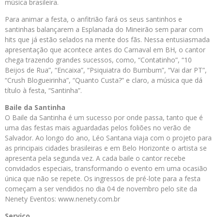
música brasileira.
Para animar a festa, o anfitrião fará os seus santinhos e
santinhas balançarem a Esplanada do Mineirão sem parar com
hits que já estão selados na mente dos fãs. Nessa entusiasmada
apresentação que acontece antes do Carnaval em BH, o cantor
chega trazendo grandes sucessos, como, “Contatinho”, “10
Beijos de Rua”, “Encaixa”, “Psiquiatra do Bumbum”, “Vai dar PT”,
“Crush Blogueirinha”, “Quanto Custa?” e claro, a música que dá
título à festa, “Santinha”.
Baile da Santinha
O Baile da Santinha é um sucesso por onde passa, tanto que é
uma das festas mais aguardadas pelos foliões no verão de
Salvador. Ao longo do ano, Léo Santana viaja com o projeto para
as principais cidades brasileiras e em Belo Horizonte o artista se
apresenta pela segunda vez. A cada baile o cantor recebe
convidados especiais, transformando o evento em uma ocasião
única que não se repete. Os ingressos de pré-lote para a festa
começam a ser vendidos no dia 04 de novembro pelo site da
Nenety Eventos: www.nenety.com.br
Serviço