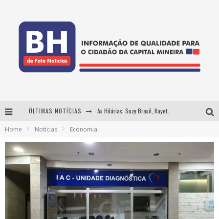
ÚLTIMAS NOTÍCIAS
As Hilárias: Suzy Brasil, Kayete e Karoline Absinto retornam a Belo Horizonte para apresentação única no Teatro Sesiminas
Home
Notícias
Economia
Projeta Cultura abre inscrições gratuitas em Conselheiro Lafaiete para oficinas de elaboração de projetos culturais e inteligência artificial
Usecorp consolida a 'economia do uso' no B2B brasileiro, vira S.A. e impulsiona expansão com novo fundo estruturado
Hot Wheels Monster Trucks Live™ confirma Belo Horizonte na turnê América do Sul 2027