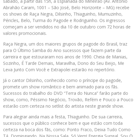
sábado, a partir das 15h, a Esplanada do Mineirão (Av. Antônio
Abrahão Caram, 1001 – São José, Belo Horizonte – MG) recebe
os shows de Raça Negra, Dilsinho, Thiaguinho, Mumuzinho,
Péricles, Belo, Turma do Pagode e Rodriguinho. Os ingressos
começam a ser vendidos no dia 10 de outubro com 72 horas de
valores promocionais.
Raça Negra, um dos maiores grupos de pagode do Brasil, traz
para O Último Samba do Ano sucessos que fazem parte da
carreira e que estouraram nos anos de 1990. Cheia de Manias,
Sozinho, É Tarde Demais, Maravilha, Dono do Seu Beijo, Me
Leva Junto Com Você e Extrapolei estarão no repertório.
Já o cantor Dilsinho, conhecido como o príncipe do pagode,
promete um show romântico e bem animado para os fãs.
Sucessos do trabalho do DVD “Terra do Nunca” farão parte do
show, como, Péssimo Negócio, Trovão, Refém e Pouco a Pouco
estarão com certeza no setlist do artista neste grande show.
Para alegrar ainda mais a festa, Thiaguinho. De sua carreira,
sucessos que o público conhece bem e que estão com toda
certeza na boca dos fãs, como: Ponto Fraco, Deixa Tudo Como
Tá, Domingando, Na Nossa Sala, Só Vem! Energia Surreal, Sou O