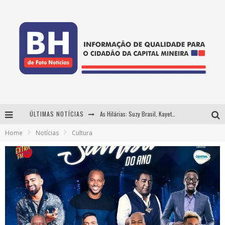
ÚLTIMAS NOTÍCIAS
As Hilárias: Suzy Brasil, Kayete e Karoline Absinto retornam a Belo Horizonte para apresentação única no Teatro Sesiminas
Home
Notícias
Cultura
Projeta Cultura abre inscrições gratuitas em Conselheiro Lafaiete para oficinas de elaboração de projetos culturais e inteligência artificial
Usecorp consolida a 'economia do uso' no B2B brasileiro, vira S.A. e impulsiona expansão com novo fundo estruturado
Hot Wheels Monster Trucks Live™ confirma Belo Horizonte na turnê América do Sul 2027