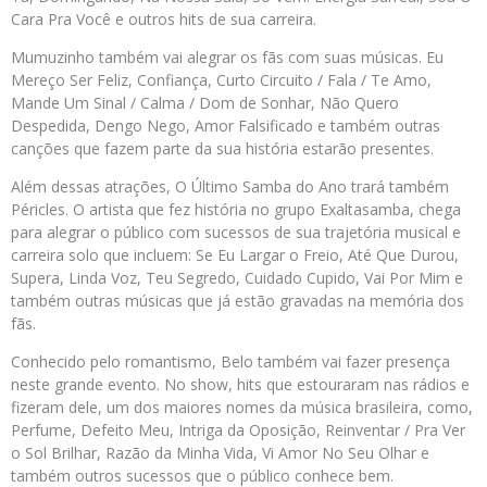
Cara Pra Você e outros hits de sua carreira.
Mumuzinho também vai alegrar os fãs com suas músicas. Eu
Mereço Ser Feliz, Confiança, Curto Circuito / Fala / Te Amo,
Mande Um Sinal / Calma / Dom de Sonhar, Não Quero
Despedida, Dengo Nego, Amor Falsificado e também outras
canções que fazem parte da sua história estarão presentes.
Além dessas atrações, O Último Samba do Ano trará também
Péricles. O artista que fez história no grupo Exaltasamba, chega
para alegrar o público com sucessos de sua trajetória musical e
carreira solo que incluem: Se Eu Largar o Freio, Até Que Durou,
Supera, Linda Voz, Teu Segredo, Cuidado Cupido, Vai Por Mim e
também outras músicas que já estão gravadas na memória dos
fãs.
Conhecido pelo romantismo, Belo também vai fazer presença
neste grande evento. No show, hits que estouraram nas rádios e
fizeram dele, um dos maiores nomes da música brasileira, como,
Perfume, Defeito Meu, Intriga da Oposição, Reinventar / Pra Ver
o Sol Brilhar, Razão da Minha Vida, Vi Amor No Seu Olhar e
também outros sucessos que o público conhece bem.