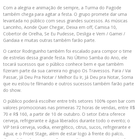
Com a alegria e animação de sempre, a Turma do Pagode
também chega para agitar a festa. O grupo promete dar uma
levantada no público com seus grandes sucessos. As músicas
Lancinho, Aonde Quer Chegar, Deixa em off, Camisa 10,
Cobertor de Orelha, Se Eu Pudesse, Desliga e Vem / Gamei /
Gandaia e muitas outras também farão parte.
O cantor Rodriguinho também foi escalado para compor o time
de estrelas dessa grande festa. No Último Samba do Ano, ele
tocará sucessos que o público conhece bem e que também
fizeram parte da sua carreira no grupo Os Travessos. Para / Vai
Passar, Já Deu Pra Notar / Melhor Eu Ir, Já Deu pra Notar, Sorria
que eu estou te filmando e outros sucessos também farão parte
do show.
O público poderá escolher entre três setores 100% open bar com
valores promocionais nas primeiras 72 horas de vendas, entre R$
70 e R$ 160, a partir de 10 de outubro. O setor Extra oferece
cerveja, refrigerante e água liberados durante todo o evento; o
VIP terá cerveja, vodka, energético, citrus, sucos, refrigerante e
água; e o Front Stage, além de estar logo à frente do palco,