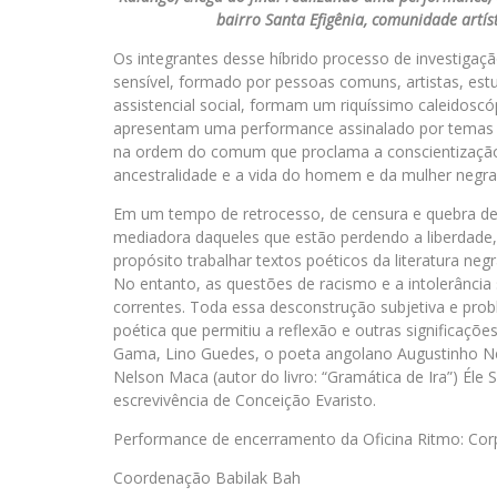
bairro Santa Efigênia, comunidade artís
Os integrantes desse híbrido processo de investiga
sensível, formado por pessoas comuns, artistas, estud
assistencial social, formam um riquíssimo caleidoscópi
apresentam uma performance assinalado por temas po
na ordem do comum que proclama a conscientização,
ancestralidade e a vida do homem e da mulher negra
Em um tempo de retrocesso, de censura e quebra de d
mediadora daqueles que estão perdendo a liberdade, 
propósito trabalhar textos poéticos da literatura neg
No entanto, as questões de racismo e a intolerânci
correntes. Toda essa desconstrução subjetiva e pr
poética que permitiu a reflexão e outras significações
Gama, Lino Guedes, o poeta angolano Augustinho N
Nelson Maca (autor do livro: “Gramática de Ira”) Éle
escrevivência de Conceição Evaristo.
Performance de encerramento da Oficina Ritmo: Corp
Coordenação Babilak Bah