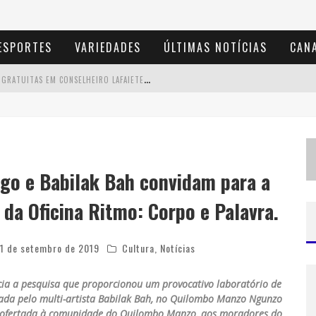
ESPORTES
VARIEDADES
ÚLTIMAS NOTÍCIAS
CANA
P
ROJETA CULTURA ABRE INSCRIÇÕES GRATUITAS EM CONSELHEIRO LAFAIETE PARA OFICINAS DE ELABORAÇÃO DE PROJETOS CULTURAIS E INTELIGÊNCIA ARTIFICIAL
U
SECORP CONSOLIDA A 'ECONOMIA DO USO' NO B2B BRASILEIRO, VIRA S.A. E IMPULSIONA EXPANSÃO COM NOVO FUNDO ESTRUTURADO
E
SPLANADA FICA PEQUENA E CÊ TÁ DOIDO FESTIVAL ANUNCIA MUDANÇA PARA O GRAMADO DO MINEIRÃO
A
S HILÁRIAS: SUZY BRASIL, KAYETE E KAROLINE ABSINTO RETORNAM A BELO HORIZONTE PARA APRESENTAÇÃO ÚNICA NO TEATRO SESIMINAS
o e Babilak Bah convidam para a
da Oficina Ritmo: Corpo e Palavra.
11 de setembro de 2019
Cultura
,
Notícias
cia a pesquisa que proporcionou um provocativo laboratório de
trada pelo multi-artista Babilak Bah, no Quilombo Manzo Ngunzo
, ofertada à comunidade do Quilombo Manzo, aos moradores do