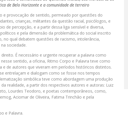
tica de Belo Horizonte e a comunidade de terreiro
ção e provocação de sentido, permeado por questões do
antes, crianças, militantes da questão racial, psicólogos, e
o de percepção, e a partir dessa liga sensível e diversa,
líticos e pela dimensão da problemática do social inscrito
 no qual debatem questões de racismo, intolerância,
 na sociedade.
ireito. É necessário e urgente recuperar a palavra como
nesse sentido, a oficina, Ritmo Corpo e Palavra teve como
ra e de autores que viveram em períodos históricos distintos.
a se entrelaçam e dialogam como se fosse nos tempos
oblematização simbólica teve como abordagem uma produção
 da realidade, a partir dos respectivos autores e autoras: Luiz
eto, Lourdes Teodoro, e poetas contemporâneos, como,
 Semog, Aciomar de Oliveira, Fatima Trinchão e pela
o e Palavra.