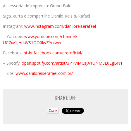
Assessoria de imprensa: Grupo Balo
Siga, curta e compartilhe Danilo Reis & Rafael
Instagram:
www.instagram.com/
daniloreiserafael
– Youtube:
www.youtube.com/
channel/
UC7xv1JHtkWS1OO0kyZYoiww
Facebook:
pt-br.facebook.com/
dreroficial/
– Spotify:
open.spotify.com/
artist/3PTvIMCsJA1UNM3E0EgBN1
– Site:
www.daniloreiserafael.
com.br/
SHARE ON: