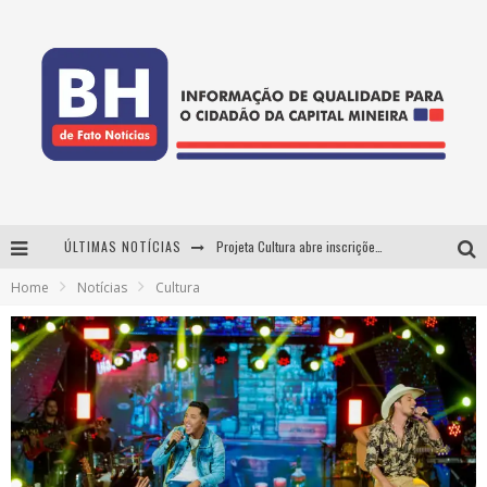
ÚLTIMAS NOTÍCIAS
Projeta Cultura abre inscrições gratuitas em Conselheiro Lafaiete para oficinas de elaboração de projetos culturais e inteligência artificial
Home
Notícias
Cultura
Usecorp consolida a 'economia do uso' no B2B brasileiro, vira S.A. e impulsiona expansão com novo fundo estruturado
Esplanada fica pequena e CÊ TÁ DOIDO FESTIVAL anuncia mudança para o gramado do Mineirão
As Hilárias: Suzy Brasil, Kayete e Karoline Absinto retornam a Belo Horizonte para apresentação única no Teatro Sesiminas