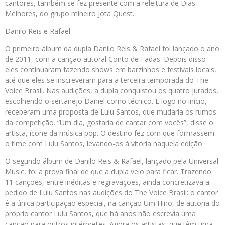
cantores, também se fez presente com a releitura de Dias
Melhores, do grupo mineiro Jota Quest.
Danilo Reis e Rafael
O primeiro álbum da dupla Danilo Reis & Rafael foi lançado o ano
de 2011, com a canção autoral Conto de Fadas. Depois disso
eles continuaram fazendo shows em barzinhos e festivais locais,
até que eles se inscreveram para a terceira temporada do The
Voice Brasil. Nas audições, a dupla conquistou os quatro jurados,
escolhendo o sertanejo Daniel como técnico. E logo no início,
receberam uma proposta de Lulu Santos, que mudaria os rumos
da competição. “Um dia, gostaria de cantar com vocês”, disse o
artista, ícone da música pop. O destino fez com que formassem
o time com Lulu Santos, levando-os à vitória naquela edição.
O segundo álbum de Danilo Reis & Rafael, lançado pela Universal
Music, foi a prova final de que a dupla veio para ficar. Trazendo
11 canções, entre inéditas e regravações, ainda concretizava a
pedido de Lulu Santos nas audições do The Voice Brasil: o cantor
é a única participação especial, na canção Um Hino, de autoria do
próprio cantor Lulu Santos, que há anos não escrevia uma
canção para outros intérpretes. Agora os artistas, que têm uma