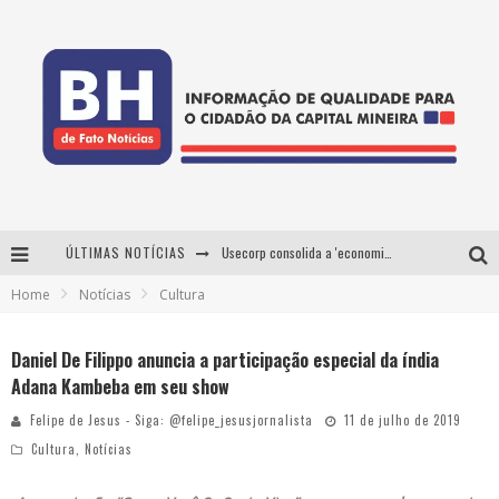
ÚLTIMAS NOTÍCIAS
Usecorp consolida a 'economia do uso' no B2B brasileiro, vira S.A. e impulsiona expansão com novo fundo estruturado
Home
Notícias
Cultura
Esplanada fica pequena e CÊ TÁ DOIDO FESTIVAL anuncia mudança para o gramado do Mineirão
De BH para o mundo: conheça a stylist mineira por trás de turnês e campanhas globais
Daniel De Filippo anuncia a participação especial da índia
Adana Kambeba em seu show
Projeta Cultura abre inscrições gratuitas em Conselheiro Lafaiete para oficinas de elaboração de projetos culturais e inteligência artificial
Felipe de Jesus - Siga: @felipe_jesusjornalista
11 de julho de 2019
Cultura
,
Notícias