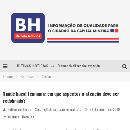
ÚLTIMAS NOTÍCIAS
DiamondMall recebe experiência imersiva que recria o Coliseu e a grandiosidade da Roma Antiga
Home
Notícias
Cultura
Milton Guedes, o "músico dos músicos", apresenta show da turnê "Milton Canta Lulu" em BH
29ª edição do Festival Cultura e Gastronomia de Tiradentes ocupa a cidade entre 21 e 30 de agosto, com o tema Minas Lusitânia
Saúde bucal feminina: em que aspectos a atenção deve ser
redobrada?
De BH para o mundo: conheça a stylist mineira por trás de turnês e campanhas globais
Felipe de Jesus - Siga: @felipe_jesusjornalista
22 de abril de 2019
Cultura
,
Notícias