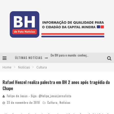
De BH para o mundo: conheça a stylist mineira por trás de turnês e campanhas globais
ÚLTIMAS NOTÍCIAS
DiamondMall recebe experiência imersiva que recria o Coliseu e a grandiosidade da Roma Antiga
Home
Notícias
Cultura
Milton Guedes, o "músico dos músicos", apresenta show da turnê "Milton Canta Lulu" em BH
Rafael Henzel realiza palestra em BH 2 anos após tragédia da
Esplanada fica pequena e CÊ TÁ DOIDO FESTIVAL anuncia mudança para o gramado do Mineirão
Chape
Felipe de Jesus - Siga: @felipe_jesusjornalista
23 de novembro de 2018
Cultura
,
Notícias