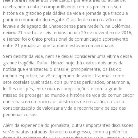
relembrará momentos vivenciados por ele antes do acidente,
celebrando a data e compartilhando com os presentes sua
história de gratidão pela dádiva da vida e jornada que traçou a
partir do momento do resgate. O acidente com o avião que
levava a delegação da Chapecoense para Medelín, na Colômbia,
deixou 71 mortos e seis feridos no dia 29 de novembro de 2016,
e Henzel foi o único profissional de comunicação sobrevivente
entre 21 jornalistas que também estavam na aeronave.
Sem desistir da vida, nem se deixar considerar uma vítima dessa
grande tragédia, Rafael Henzel hoje, há exatos dois anos da
notícia que entristeceu o Brasil e, principalmente, os fãs do
mundo esportivo, se vê recuperado de vários traumas como:
sete costelas quebradas, dois pulmões perfurados, pneumonia,
lesões nos pés, entre outras complicações; e com a grande
missão de propagar ao mundo a história de vida do comunicador
que renasceu em meio aos destroços de um avião, dá voz a
conscientização de valorizar a vida e reconhecer a beleza das
pequenas coisas.
Além da experiencia do jornalista, outras importantes discussões
serão pautas tratadas durante o congresso, como a polêmica