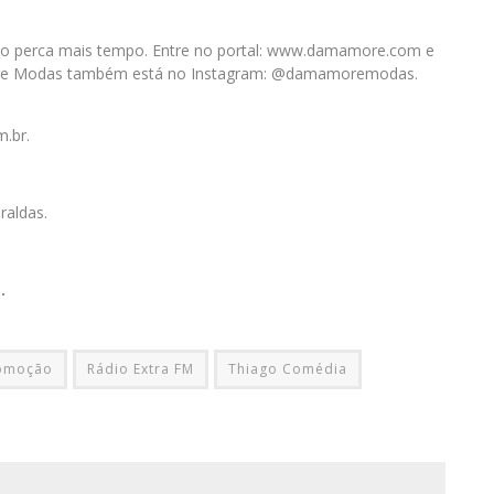
o perca mais tempo. Entre no portal: www.damamore.com e
More Modas também está no Instagram: @damamoremodas.
.br.
raldas.
.
omoção
Rádio Extra FM
Thiago Comédia