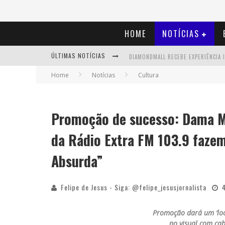
HOME
NOTÍCIAS
ÚLTIMAS NOTÍCIAS
Home
Notícias
Cultura
Promoção de sucesso: Dama M
da Rádio Extra FM 103.9 faz
Absurda”
Felipe de Jesus - Siga: @felipe_jesusjornalista
Promoção dará um ‘lo
no visual com ca