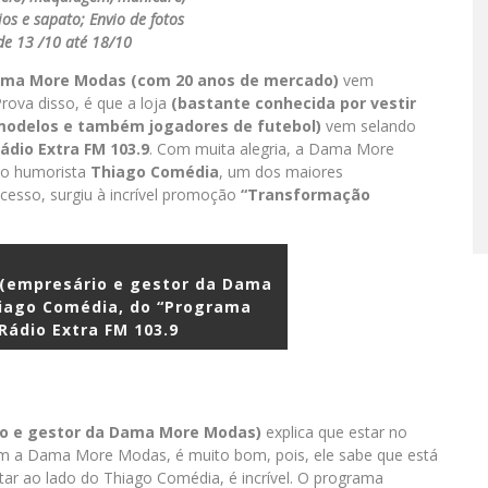
ios e sapato; Envio de fotos
de 13 /10 até 18/10
ma More Modas (com 20 anos de mercado)
vem
Prova disso, é que a loja
(bastante conhecida por vestir
 modelos e também jogadores de futebol)
vem selando
ádio Extra FM 103.9
. Com muita alegria, a Dama More
o humorista
Thiago Comédia
, um dos maiores
ucesso, surgiu à incrível promoção
“Transformação
 (empresário e gestor da Dama
iago Comédia, do “Programa
Rádio Extra FM 103.9
io e gestor da Dama More Modas)
explica que estar no
m a Dama More Modas, é muito bom, pois, ele sabe que está
tar ao lado do Thiago Comédia, é incrível. O programa