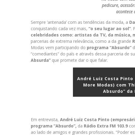
pedicure, acessór
acontece 
Sempre ‘antenada’ com as tendências da moda, a
Da
conquistando cada vez mais,
“o seu lugar ao sol”
. 
celebridades como: artistas da TV, da música,
parcerias de extrema relevância, como a da grande
R
Modas vem participando do
programa “Absurdo”
d
“comediantes” do país e através dessa parceria de s
Absurda”
que promete dar o que falar.
André Luiz Costa Pinto
More Modas) com Th
Absurdo” da 
Em entrevista,
André Luiz Costa Pinto (empresár
programa “Absurdo”,
da
Rádio Extra FM 103.9
co
ao lado de amigos e grandes profissionais. “Poder es