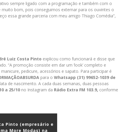
cativo sempre ligado com a programação e também com o
 muito bom, pois conseguimos externar para os ouvintes o
eço essa grande parceria com meu amigo Thiago Comédia”,
ré Luiz Costa Pinto
explicou como funcionará e disse que
tado. “A promoção consiste em dar um ‘look’ completo e
nicure, pedicure, acessórios e sapato. Para participar é
ORMAÇÃOABSURDA
para o
Whatsapp (31) 99652-1039 de
ta de nascimento. A cada duas semanas, duas pessoas
10 a 25/10
no Instagram da
Rádio Extra FM 103.9,
conforme
ta Pinto (empresário e
ama More Modas) na