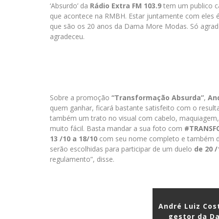
‘Absurdo’ da
Rádio Extra FM 103.9
tem um publico 
que acontece na RMBH. Estar juntamente com eles é
que são os 20 anos da Dama More Modas. Só agrad
agradeceu.
Sobre a promoção
“Transformação Absurda”
,
And
quem ganhar, ficará bastante satisfeito com o resul
também um trato no visual com cabelo, maquiagem, ma
muito fácil. Basta mandar a sua foto com
#TRANSF
13
/10
a 18/10
com seu nome completo e também da
serão escolhidas para participar de um duelo
de 20
/
regulamento”, disse.
André Luiz Cos
gestor da D