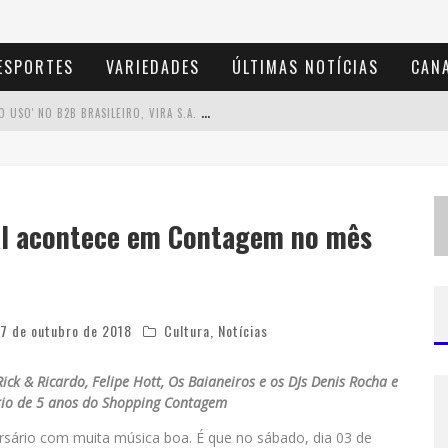
ESPORTES
VARIEDADES
ÚLTIMAS NOTÍCIAS
CANA
U
SECORP CONSOLIDA A 'ECONOMIA DO USO' NO B2B BRASILEIRO, VIRA S.A. E IMPULSIONA EXPANSÃO COM NOVO FUNDO ESTRUTURADO
E
SPLANADA FICA PEQUENA E CÊ TÁ DOIDO FESTIVAL ANUNCIA MUDANÇA PARA O GRAMADO DO MINEIRÃO
D
E BH PARA O MUNDO: CONHEÇA A STYLIST MINEIRA POR TRÁS DE TURNÊS E CAMPANHAS GLOBAIS
val acontece em Contagem no mês
P
ROJETA CULTURA ABRE INSCRIÇÕES GRATUITAS EM CONSELHEIRO LAFAIETE PARA OFICINAS DE ELABORAÇÃO DE PROJETOS CULTURAIS E INTELIGÊNCIA ARTIFICIAL
17 de outubro de 2018
Cultura
,
Notícias
ick & Ricardo, Felipe Hott, Os Baianeiros e os DJs Denis Rocha e
ário de 5 anos do Shopping Contagem
sário com muita música boa. É que no sábado, dia 03 de