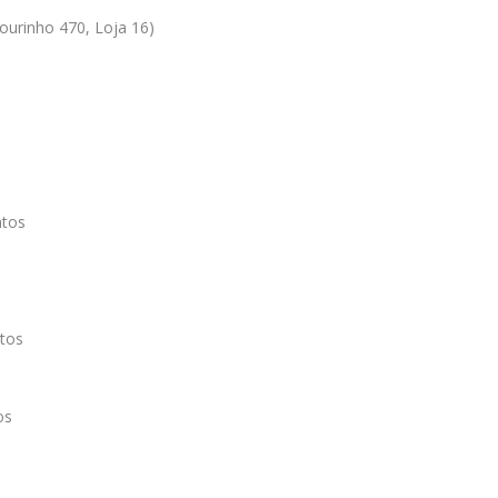
ourinho 470, Loja 16)
ntos
tos
os