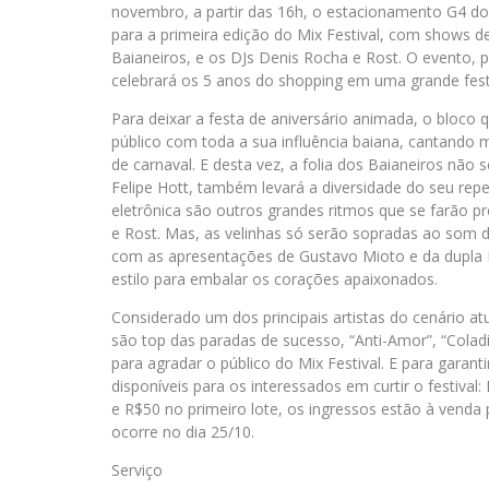
novembro, a partir das 16h, o estacionamento G4 do m
para a primeira edição do Mix Festival, com shows d
Baianeiros, e os DJs Denis Rocha e Rost. O evento, 
celebrará os 5 anos do shopping em uma grande festa
Para deixar a festa de aniversário animada, o bloco
público com toda a sua influência baiana, cantando m
de carnaval. E desta vez, a folia dos Baianeiros não 
Felipe Hott, também levará a diversidade do seu repe
eletrônica são outros grandes ritmos que se farão 
e Rost. Mas, as velinhas só serão sopradas ao som d
com as apresentações de Gustavo Mioto e da dupla R
estilo para embalar os corações apaixonados.
Considerado um dos principais artistas do cenário at
são top das paradas de sucesso, “Anti-Amor”, “Cola
para agradar o público do Mix Festival. E para garant
disponíveis para os interessados em curtir o festiva
e R$50 no primeiro lote, os ingressos estão à venda 
ocorre no dia 25/10.
Serviço