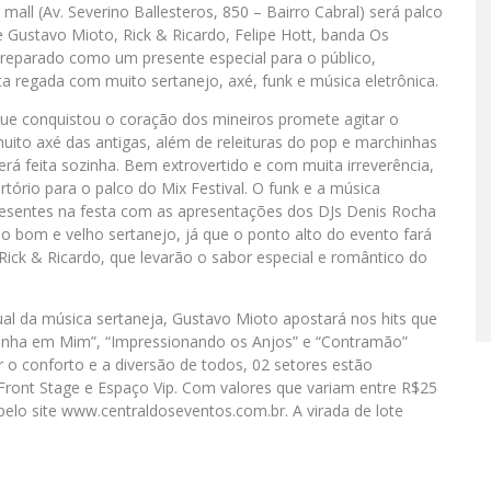
all (Av. Severino Ballesteros, 850 – Bairro Cabral) será palco
e Gustavo Mioto, Rick & Ricardo, Felipe Hott, banda Os
preparado como um presente especial para o público,
 regada com muito sertanejo, axé, funk e música eletrônica.
 que conquistou o coração dos mineiros promete agitar o
uito axé das antigas, além de releituras do pop e marchinhas
será feita sozinha. Bem extrovertido e com muita irreverência,
rtório para o palco do Mix Festival. O funk e a música
presentes na festa com as apresentações dos DJs Denis Rocha
o bom e velho sertanejo, já que o ponto alto do evento fará
ick & Ricardo, que levarão o sabor especial e romântico do
ual da música sertaneja, Gustavo Mioto apostará nos hits que
dinha em Mim”, “Impressionando os Anjos” e “Contramão”
ir o conforto e a diversão de todos, 02 setores estão
l: Front Stage e Espaço Vip. Com valores que variam entre R$25
pelo site www.centraldoseventos.com.br. A virada de lote