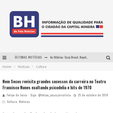
As Hilárias: Suzy Brasil, Kayete e Karoline Absinto retornam a Belo Horizonte para apresentação única no Teatro Sesiminas
ÚLTIMAS NOTÍCIAS
Home
Notícias
Cultura
Projeta Cultura abre inscrições gratuitas em Conselheiro Lafaiete para oficinas de elaboração de projetos culturais e inteligência artificial
Usecorp consolida a 'economia do uso' no B2B brasileiro, vira S.A. e impulsiona expansão com novo fundo estruturado
Nem Secos revisita grandes sucessos da carreira no Teatro
Francisco Nunes exaltando psicodelia e hits de 1970
Hot Wheels Monster Trucks Live™ confirma Belo Horizonte na turnê América do Sul 2027
Felipe de Jesus - Siga: @felipe_jesusjornalista
25 de outubro de 2018
Cultura
,
Notícias