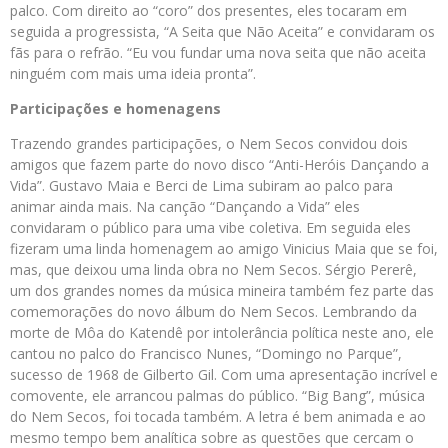
palco. Com direito ao “coro” dos presentes, eles tocaram em
seguida a progressista, “A Seita que Não Aceita” e convidaram os
fãs para o refrão. “Eu vou fundar uma nova seita que não aceita
ninguém com mais uma ideia pronta”.
Participações e homenagens
Trazendo grandes participações, o Nem Secos convidou dois
amigos que fazem parte do novo disco “Anti-Heróis Dançando a
Vida”. Gustavo Maia e Berci de Lima subiram ao palco para
animar ainda mais. Na canção “Dançando a Vida” eles
convidaram o público para uma vibe coletiva. Em seguida eles
fizeram uma linda homenagem ao amigo Vinicius Maia que se foi,
mas, que deixou uma linda obra no Nem Secos. Sérgio Pererê,
um dos grandes nomes da música mineira também fez parte das
comemorações do novo álbum do Nem Secos. Lembrando da
morte de Môa do Katendê por intolerância política neste ano, ele
cantou no palco do Francisco Nunes, “Domingo no Parque”,
sucesso de 1968 de Gilberto Gil. Com uma apresentação incrível e
comovente, ele arrancou palmas do público. “Big Bang”, música
do Nem Secos, foi tocada também. A letra é bem animada e ao
mesmo tempo bem analítica sobre as questões que cercam o