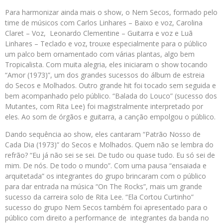
Para harmonizar ainda mais o show, o Nem Secos, formado pelo
time de músicos com Carlos Linhares – Baixo e voz, Carolina
Claret – Voz, Leonardo Clementine – Guitarra e voz e Luã
Linhares – Teclado e voz, trouxe especialmente para o público
um palco bem ornamentado com várias plantas, algo bem
Tropicalista. Com muita alegria, eles iniciaram o show tocando
“Amor (1973)”, um dos grandes sucessos do álbum de estreia
do Secos e Molhados. Outro grande hit foi tocado sem seguida e
bem acompanhado pelo público. “Balada do Louco” (sucesso dos
Mutantes, com Rita Lee) foi magistralmente interpretado por
eles. Ao som de órgãos e guitarra, a canção empolgou o público.
Dando sequência ao show, eles cantaram “Patrão Nosso de
Cada Dia (1973)” do Secos e Molhados. Quem não se lembra do
refrão? “Eu já não sei se sei. De tudo ou quase tudo. Eu só sei de
mim. De nós. De todo o mundo”. Com uma pausa “ensaiada e
arquitetada” os integrantes do grupo brincaram com o público
para dar entrada na música “On The Rocks”, mais um grande
sucesso da carreira solo de Rita Lee. “Ela Cortou Curtinho”
sucesso do grupo Nem Secos também foi apresentado para o
público com direito a performance de integrantes da banda no