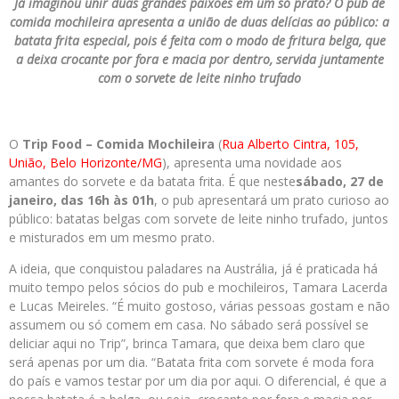
Já imaginou unir duas grandes paixões em um só prato? O pub de
comida mochileira apresenta a união de duas delícias ao público: a
batata frita especial, pois é feita com o modo de fritura belga, que
a deixa crocante por fora e macia por dentro, servida juntamente
com o sorvete de leite ninho trufado
O
Trip Food – Comida Mochileira
(
Rua Alberto Cintra, 105,
União, Belo Horizonte/MG
), apresenta uma novidade aos
amantes do sorvete e da batata frita. É que neste
sábado, 27 de
janeiro, das 16h às 01h
, o pub apresentará um prato curioso ao
público: batatas belgas com sorvete de leite ninho trufado, juntos
e misturados em um mesmo prato.
A ideia, que conquistou paladares na Austrália, já é praticada há
muito tempo pelos sócios do pub e mochileiros, Tamara Lacerda
e Lucas Meireles. “É muito gostoso, várias pessoas gostam e não
assumem ou só comem em casa. No sábado será possível se
deliciar aqui no Trip”, brinca Tamara, que deixa bem claro que
será apenas por um dia. “Batata frita com sorvete é moda fora
do país e vamos testar por um dia por aqui. O diferencial, é que a