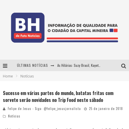
ÚLTIMAS NOTÍCIAS
As Hilárias: Suzy Brasil, Kayete e Karoline Absinto retornam a Belo Horizonte para apresentação única no Teatro Sesiminas
Home
Notícias
Projeta Cultura abre inscrições gratuitas em Conselheiro Lafaiete para oficinas de elaboração de projetos culturais e inteligência artificial
Usecorp consolida a 'economia do uso' no B2B brasileiro, vira S.A. e impulsiona expansão com novo fundo estruturado
Sucesso em várias partes do mundo, batatas fritas com
sorvete serão novidades no Trip Food neste sábado
Hot Wheels Monster Trucks Live™ confirma Belo Horizonte na turnê América do Sul 2027
Felipe de Jesus - Siga: @felipe_jesusjornalista
25 de janeiro de 2018
Notícias