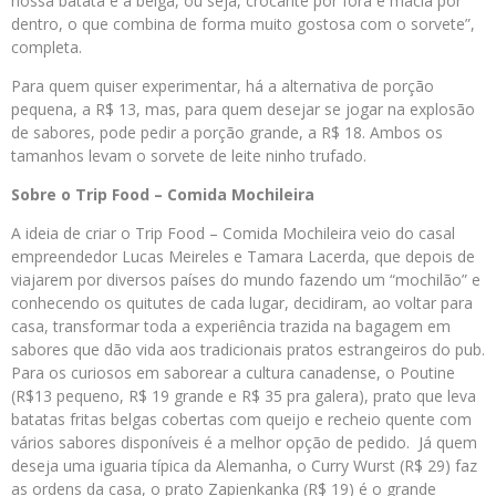
nossa batata é a belga, ou seja, crocante por fora e macia por
dentro, o que combina de forma muito gostosa com o sorvete”,
completa.
Para quem quiser experimentar, há a alternativa de porção
pequena, a R$ 13, mas, para quem desejar se jogar na explosão
de sabores, pode pedir a porção grande, a R$ 18. Ambos os
tamanhos levam o sorvete de leite ninho trufado.
Sobre o Trip Food – Comida Mochileira
A ideia de criar o Trip Food – Comida Mochileira veio do casal
empreendedor Lucas Meireles e Tamara Lacerda, que depois de
viajarem por diversos países do mundo fazendo um “mochilão” e
conhecendo os quitutes de cada lugar, decidiram, ao voltar para
casa, transformar toda a experiência trazida na bagagem em
sabores que dão vida aos tradicionais pratos estrangeiros do pub.
Para os curiosos em saborear a cultura canadense, o Poutine
(R$13 pequeno, R$ 19 grande e R$ 35 pra galera), prato que leva
batatas fritas belgas cobertas com queijo e recheio quente com
vários sabores disponíveis é a melhor opção de pedido. Já quem
deseja uma iguaria típica da Alemanha, o Curry Wurst (R$ 29) faz
as ordens da casa, o prato Zapienkanka (R$ 19) é o grande