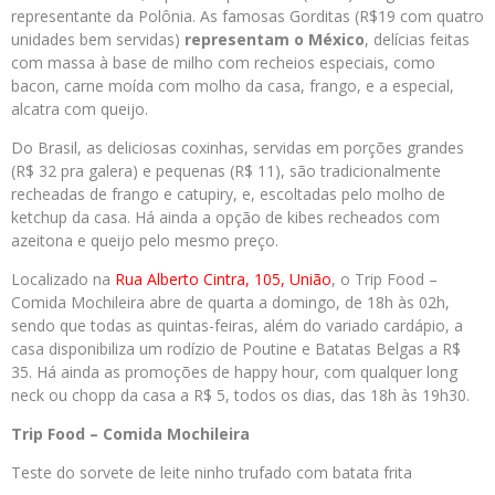
representante da Polônia. As famosas Gorditas (R$19 com quatro
unidades bem servidas)
representam o México
, delícias feitas
com massa à base de milho com recheios especiais, como
bacon, carne moída com molho da casa, frango, e a especial,
alcatra com queijo.
Do Brasil, as deliciosas coxinhas, servidas em porções grandes
(R$ 32 pra galera) e pequenas (R$ 11), são tradicionalmente
recheadas de frango e catupiry, e, escoltadas pelo molho de
ketchup da casa. Há ainda a opção de kibes recheados com
azeitona e queijo pelo mesmo preço.
Localizado na
Rua Alberto Cintra, 105, União
, o Trip Food –
Comida Mochileira abre de quarta a domingo, de 18h às 02h,
sendo que todas as quintas-feiras, além do variado cardápio, a
casa disponibiliza um rodízio de Poutine e Batatas Belgas a R$
35. Há ainda as promoções de happy hour, com qualquer long
neck ou chopp da casa a R$ 5, todos os dias, das 18h às 19h30.
Trip Food – Comida Mochileira
Teste do sorvete de leite ninho trufado com batata frita