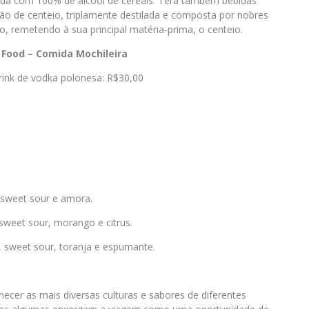
zida com 100% de álcool de cereais. Terá também bebidas
ão de centeio, triplamente destilada e composta por nobres
, remetendo à sua principal matéria-prima, o centeio.
 Food – Comida Mochileira
ink de vodka polonesa: R$30,00
, sweet sour e amora.
 sweet sour, morango e citrus.
, sweet sour, toranja e espumante.
ecer as mais diversas culturas e sabores de diferentes