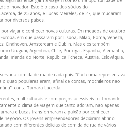
 Mas algumas enxergam a viagem como uma oportunidade de
io inovador. Este é o caso dos sócios do
Lacerda, de 25 anos, e Lucas Meireles, de 27, que mudaram
ar por diversos países.
por viajar e conhecer novas culturas. Em meados de outubro
la Europa, em que passaram por Lisboa, Milão, Roma, Veneza,
witz, Eindhoven, Amsterdam e Dublin. Mas eles também
como Uruguai, Argentina, Chile, Portugal, Espanha, Alemanha,
rlanda, Irlanda do Norte, República Tcheca, Áustria, Eslováquia,
ervar a comida de rua de cada país. “Cada uma representava
e o quão populares eram, afinal de contas, mochileiros não
linária”, conta Tamara Lacerda.
iferentes, multiculturais e com preços acessíveis foi tomando
xatamente o clima de viagem que tanto adoram, não apenas
Tamara e Lucas transformaram a paixão por conhecer
de negócio. Os jovens empreendedores decidiram abrir o
riado com diferentes delícias de comida de rua de vários