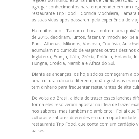
regiões do mundo está na mira de várias pessoas.
agregar conhecimentos para empreender em um negóc
restaurante Trip Food – Comida Mochileira, Tamara 
as suas vidas após passarem pela experiência de viaj
Há muitos anos, Tamara e Lucas nutrem uma paixão 
de 2015, decidiram, juntos, fazer um “mochilão” pe
Paris, Athenas, Mikonos, Varsóvia, Cracóvia, Ausch
acumulam no currículo de viajantes outros destinos 
Inglaterra, França, Itália, Grécia, Polônia, Holanda, I
Hungria, Croácia, Namíbia e África do Sul.
Diante as andanças, os hoje sócios começaram a obs
uma cultura culinária diferente, quão gostosas eram 
tem dinheiro para frequentar restaurantes de alta cu
De volta ao Brasil, a ideia de trazer esses lanches d
forma eles resolveram apostar na ideia de trazer e
nos sabores, mas também no ambiente. Foi aí que 
culturas e sabores diferentes em uma oportunidade 
restaurante Trip Food, que conta com um cardápio va
países.