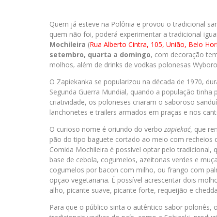
Quem já esteve na Polônia e provou o tradicional s
quem não foi, poderá experimentar a tradicional igua
Mochileira
(
Rua Alberto Cintra, 105, União, Belo Ho
setembro, quarta a domingo
, com decoração tem
molhos, além de drinks de vodkas polonesas Wyboro
O Zapiekanka se popularizou na década de 1970, dur
Segunda Guerra Mundial, quando a população tinha 
criatividade, os poloneses criaram o saboroso san
lanchonetes e trailers armados em praças e nos can
O curioso nome é oriundo do verbo
zapiekać
, que re
pão do tipo baguete cortado ao meio com recheios q
Comida Mochileira é possível optar pelo tradicional
base de cebola, cogumelos, azeitonas verdes e muçar
cogumelos por bacon com milho, ou frango com pal
opção vegetariana. É possível acrescentar dois mol
alho, picante suave, picante forte, requeijão e chedda
Para que o público sinta o autêntico sabor polonês, o