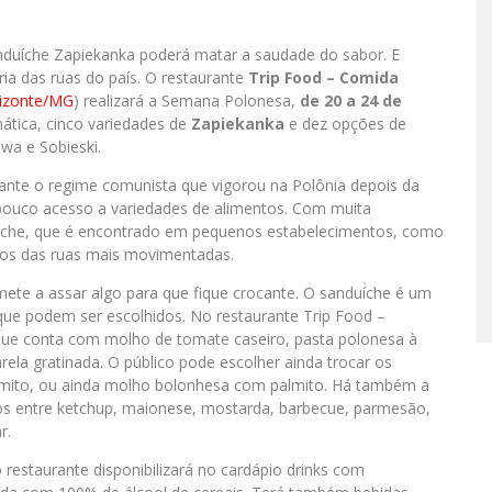
anduíche Zapiekanka poderá matar a saudade do sabor. E
ria das ruas do país. O restaurante
Trip Food – Comida
rizonte/MG
) realizará a Semana Polonesa,
de 20 a 24 de
ática, cinco variedades de
Zapiekanka
e dez opções de
wa e Sobieski.
ante o regime comunista que vigorou na Polônia depois da
pouco acesso a variedades de alimentos. Com muita
duíche, que é encontrado em pequenos estabelecimentos, como
tos das ruas mais movimentadas.
mete a assar algo para que fique crocante. O sanduíche é um
ue podem ser escolhidos. No restaurante Trip Food –
, que conta com molho de tomate caseiro, pasta polonesa à
ela gratinada. O público pode escolher ainda trocar os
mito, ou ainda molho bolonhesa com palmito. Há também a
hos entre ketchup, maionese, mostarda, barbecue, parmesão,
r.
 restaurante disponibilizará no cardápio drinks com