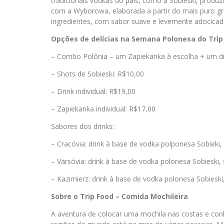
tradicionais vodkas do país, como a Sobieski, produ
com a Wyborowa, elaborada a partir do mais puro gr
ingredientes, com sabor suave e levemente adocicado
Opções de delícias na Semana Polonesa do Trip
– Combo Polônia – um Zapiekanka à escolha + um dr
– Shots de Sobieski: R$10,00
– Drink individual: R$19,00
– Zapiekanka individual: R$17,00
Sabores dos drinks:
– Cracóvia: drink à base de vodka polponesa Sobieki
– Varsóvia: drink à base de vodka polonesa Sobieski,
– Kazimierz: drink à base de vodka polonesa Sobieski
Sobre o Trip Food – Comida Mochileira
A aventura de colocar uma mochila nas costas e conh