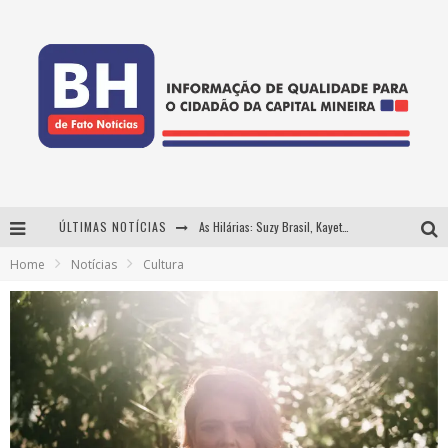
ÚLTIMAS NOTÍCIAS
As Hilárias: Suzy Brasil, Kayete e Karoline Absinto retornam a Belo Horizonte para apresentação única no Teatro Sesiminas
Home
Notícias
Cultura
Projeta Cultura abre inscrições gratuitas em Conselheiro Lafaiete para oficinas de elaboração de projetos culturais e inteligência artificial
Usecorp consolida a 'economia do uso' no B2B brasileiro, vira S.A. e impulsiona expansão com novo fundo estruturado
Hot Wheels Monster Trucks Live™ confirma Belo Horizonte na turnê América do Sul 2027