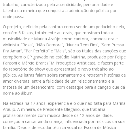
trabalho, caracterizado pela autenticidade, personalidade e
talento da mineira que conquista a admiração do público por
onde passa.
O projeto, definido pela cantora como sendo um pedacinho dela,
contém 6 faixas, totalmente autorais, que mostram toda a
musicalidade de Marina Araújo como cantora, compositora e
violinista. “Reza”, “Não Demora”, “Nunca Tem Fim”, “Sem Pressa
Pra Amar”, “Par Perfeito” e “Mais”, são os títulos das canções que
compõem o EP gravado no estúdio Natrilha, produzido por Felipe
Fantoni e Márcio Brant (FM Produções Artísticas), e fazem parte
do repertório do show que apresentará o novo trabalho ao
público. As letras falam sobre romantismo e retratam histórias de
amor diversas, entre a felicidade de um relacionamento e a
tristeza de um desencontro, com destaque para a canção que dá
nome ao álbum.
Na estrada há 17 anos, experiencia é o que não falta para Marina
Araújo. A mineira, de Presidente Olegário, que trabalha
profissionalmente com música desde os 12 anos de idade,
começou a cantar ainda criança, influenciada por músicos da sua
família. Depois de estudar técnica vocal na Escola de Música