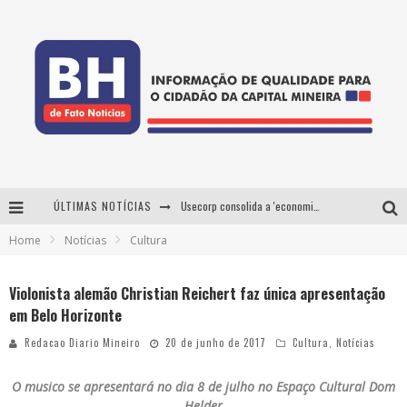
ÚLTIMAS NOTÍCIAS
Usecorp consolida a 'economia do uso' no B2B brasileiro, vira S.A. e impulsiona expansão com novo fundo estruturado
Home
Notícias
Cultura
Esplanada fica pequena e CÊ TÁ DOIDO FESTIVAL anuncia mudança para o gramado do Mineirão
De BH para o mundo: conheça a stylist mineira por trás de turnês e campanhas globais
Violonista alemão Christian Reichert faz única apresentação
em Belo Horizonte
Projeta Cultura abre inscrições gratuitas em Conselheiro Lafaiete para oficinas de elaboração de projetos culturais e inteligência artificial
Redacao Diario Mineiro
20 de junho de 2017
Cultura
,
Notícias
O musico se apresentará no dia 8 de julho no Espaço Cultural Dom
Helder