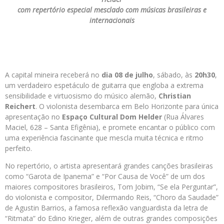
com repertório especial mesclado com músicas brasileiras e
internacionais
A capital mineira receberá no
dia 08 de julho
, sábado, às
20h30
,
um verdadeiro espetáculo de guitarra que engloba a extrema
sensibilidade e virtuosismo do músico alemão,
Christian
Reichert
. O violonista desembarca em Belo Horizonte para única
apresentação no
Espaço Cultural Dom Helder
(Rua Álvares
Maciel, 628 – Santa Efigênia), e promete encantar o público com
uma experiência fascinante que mescla muita técnica e ritmo
perfeito.
No repertório, o artista apresentará grandes canções brasileiras
como “Garota de Ipanema” e “Por Causa de Você” de um dos
maiores compositores brasileiros, Tom Jobim, “Se ela Perguntar”,
do violonista e compositor, Dilermando Reis, “Choro da Saudade”
de Agustin Barrios, a famosa reflexão vanguardista da letra de
“Ritmata” do Edino Krieger, além de outras grandes composições