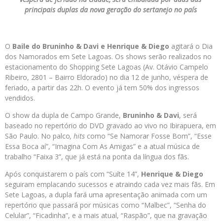
principais duplas da nova geração do sertanejo no país
O
Baile do Bruninho & Davi e Henrique & Diego
agitará o Dia
dos Namorados em Sete Lagoas. Os shows serão realizados no
estacionamento do Shopping Sete Lagoas (Av. Otávio Campelo
Ribeiro, 2801 – Bairro Eldorado) no dia 12 de junho, véspera de
feriado, a partir das 22h. O evento já tem 50% dos ingressos
vendidos.
O show da dupla de Campo Grande,
Bruninho & Davi
, será
baseado no repertório do DVD gravado ao vivo no Ibirapuera, em
São Paulo. No palco
, hits
como “Se Namorar Fosse Bom”, “Esse
Essa Boca aí”, “Imagina Com As Amigas” e a atual música de
trabalho “Faixa 3”, que já está na ponta da língua dos fãs.
Após conquistarem o país com “Suíte 14”,
Henrique & Diego
seguiram emplacando sucessos e atraindo cada vez mais fãs. Em
Sete Lagoas, a dupla fará uma apresentação animada com um
repertório que passará por músicas como “Malbec”, “Senha do
Celular”, “Ficadinha”, e a mais atual, “Raspão”, que na gravação