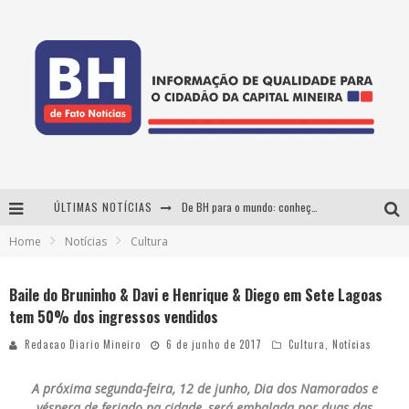
ÚLTIMAS NOTÍCIAS
De BH para o mundo: conheça a stylist mineira por trás de turnês e campanhas globais
Home
Notícias
Cultura
DiamondMall recebe experiência imersiva que recria o Coliseu e a grandiosidade da Roma Antiga
Milton Guedes, o "músico dos músicos", apresenta show da turnê "Milton Canta Lulu" em BH
Baile do Bruninho & Davi e Henrique & Diego em Sete Lagoas
tem 50% dos ingressos vendidos
Esplanada fica pequena e CÊ TÁ DOIDO FESTIVAL anuncia mudança para o gramado do Mineirão
Redacao Diario Mineiro
6 de junho de 2017
Cultura
,
Notícias
A próxima segunda-feira, 12 de junho, Dia dos Namorados e
véspera de feriado na cidade, será embalada por duas das