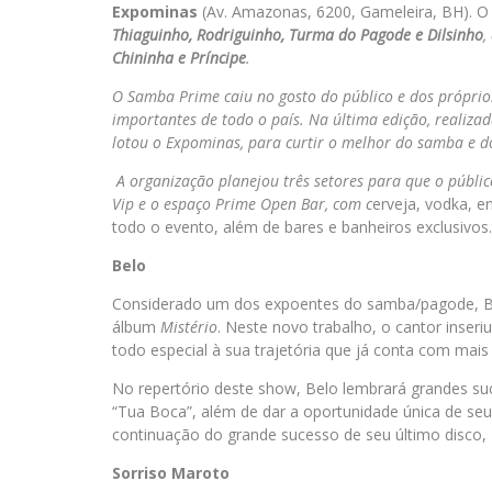
Expominas
(Av. Amazonas, 6200, Gameleira, BH). O
Thiaguinho, Rodriguinho, Turma do Pagode e Dilsinho
,
Chininha e Príncipe
.
O Samba Prime caiu no gosto do público e dos próprio
importantes de todo o país. Na última edição, realiza
lotou o Expominas, para curtir o melhor do samba e d
A organização planejou três setores para que o públic
Vip e o espaço Prime Open Bar,
com c
erveja, vodka, en
todo o evento, além de bares e banheiros exclusivos.
Belo
Considerado um dos expoentes do samba/pagode, B
álbum
Mistério
. Neste novo trabalho, o cantor inser
todo especial à sua trajetória que já conta com mai
No repertório deste show, Belo lembrará grandes su
“Tua Boca”, além de dar a oportunidade única de seu
continuação do grande sucesso de seu último disco,
Sorriso Maroto