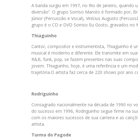
A banda surgiu em 1997, no Rio de Janeiro, quando 
diversão”. O grupo Sorriso Maroto é formado por, Bru
Júnior (Percussão e Vocal), Vinícius Augusto (Percuss
grupo é o CD e DVD Sorriso Eu Gosto, gravados no 
Thiaguinho
Cantor, compositor e instrumentista, Thiaguinho é um d
musical é moderno e diferente. Ele transmite em sua
R&B, funk, pop, se fazem presentes nas suas compos
jovem. Thiaguinho, hoje, é uma referência e um mode
trajetória.O artista faz cerca de 220 shows por ano
Rodriguinho
Consagrado nacionalmente na década de 1990 no vo
do sucesso em 1996, Rodriguinho segue firme na sua
com os maiores sucessos de sua carreira e as cançõ
artista.
Turma do Pagode