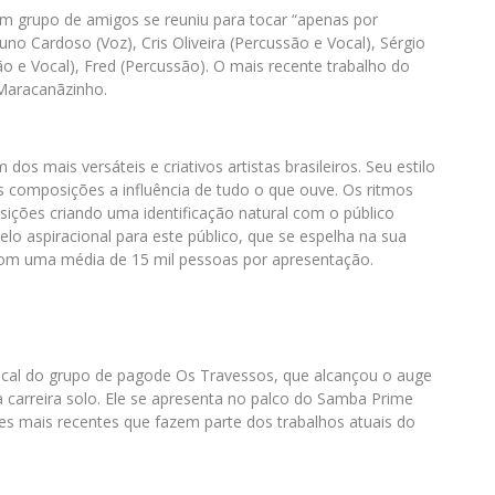
um grupo de amigos se reuniu para tocar “apenas por
no Cardoso (Voz), Cris Oliveira (Percussão e Vocal), Sérgio
ão e Vocal), Fred (Percussão). O mais recente trabalho do
Maracanãzinho.
os mais versáteis e criativos artistas brasileiros. Seu estilo
s composições a influência de tudo o que ouve. Os ritmos
ições criando uma identificação natural com o público
lo aspiracional para este público, que se espelha na sua
 com uma média de 15 mil pessoas por apresentação.
cal do grupo de pagode Os Travessos, que alcançou o auge
 carreira solo. Ele se apresenta no palco do Samba Prime
es mais recentes que fazem parte dos trabalhos atuais do