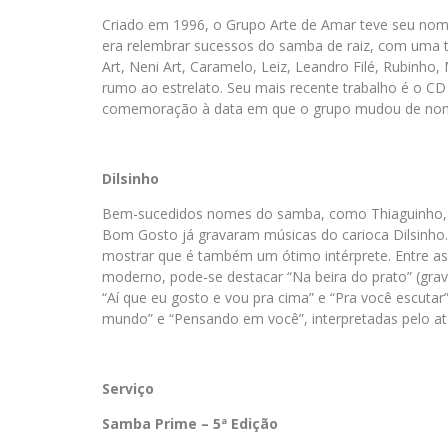
Criado em 1996, o Grupo Arte de Amar teve seu nome
era relembrar sucessos do samba de raiz, com uma 
Art, Neni Art, Caramelo, Leiz, Leandro Filé, Rubinh
rumo ao estrelato. Seu mais recente trabalho é o 
comemoração à data em que o grupo mudou de no
Dilsinho
Bem-sucedidos nomes do samba, como Thiaguinho, A
Bom Gosto já gravaram músicas do carioca Dilsinho.
mostrar que é também um ótimo intérprete. Entre as
moderno, pode-se destacar “Na beira do prato” (gra
“Aí que eu gosto e vou pra cima” e “Pra você escuta
mundo” e “Pensando em você”, interpretadas pelo ato
Serviço
Samba Prime – 5ª Edição