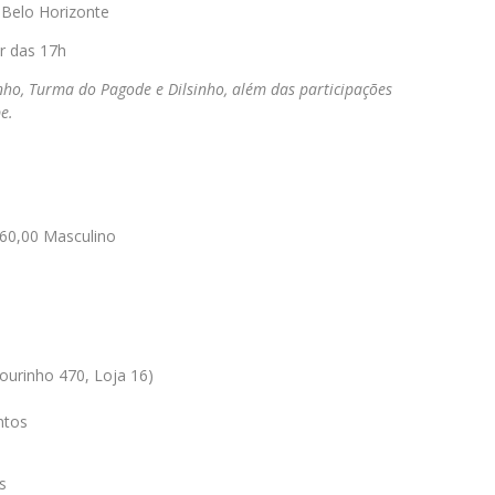
 Belo Horizonte
r das 17h
nho, Turma do Pagode e Dilsinho, além das participações
pe
.
60,00 Masculino
ourinho 470, Loja 16)
ntos
s