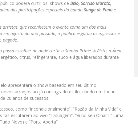
 público poderá curtir os shows de
Belo, Sorriso Maroto,
 além das participações especiais da banda
Sunga de Pano
e
s artistas, que reconhecem o evento como um dos mais
da em agosto do ano passado, o público esgotou os ingressos e
o pagode.
o possa escolher de onde curtir o Samba Prime. A Pista, a Área
ergético, citrus, refrigerante, suco e água liberados durante
elo apresentará o show baseado em seu último
iu novos arranjos ao já consagrado estilo, dando um toque
s de 20 anos de sucessos.
cessos, como “Incondicionalmente”, “Razão da Minha Vida” e
s fãs escutarem ao vivo “Tatuagem”, “Vi no seu Olhar II” (uma
 Tudo Novo) e “Porta Aberta”.