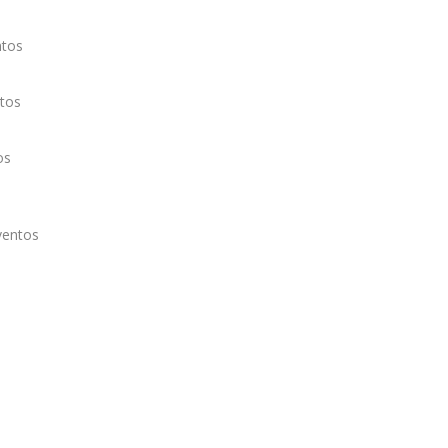
ntos
tos
os
ventos