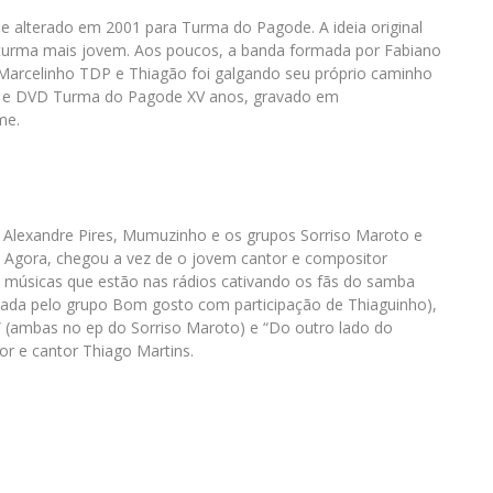
 alterado em 2001 para Turma do Pagode. A ideia original
turma mais jovem. Aos poucos, a banda formada por Fabiano
o, Marcelinho TDP e Thiagão foi galgando seu próprio caminho
CD e DVD Turma do Pagode XV anos, gravado em
me.
lexandre Pires, Mumuzinho e os grupos Sorriso Maroto e
 Agora, chegou a vez de o jovem cantor e compositor
 músicas que estão nas rádios cativando os fãs do samba
vada pelo grupo Bom gosto com participação de Thiaguinho),
r” (ambas no ep do Sorriso Maroto) e “Do outro lado do
r e cantor Thiago Martins.