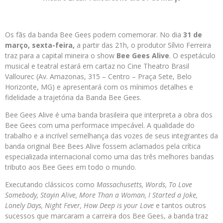
Os fãs da banda Bee Gees podem comemorar. No dia
31 de
março, sexta-feira,
a partir das 21h, o produtor Sílvio Ferreira
traz para a capital mineira o show
Bee Gees Alive
. O espetáculo
musical e teatral estará em cartaz no Cine Theatro Brasil
Vallourec (Av. Amazonas, 315 – Centro – Praça Sete, Belo
Horizonte, MG) e apresentará com os mínimos detalhes e
fidelidade a trajetória da Banda Bee Gees.
Bee Gees Alive é uma banda brasileira que interpreta a obra dos
Bee Gees com uma performace impecável. A qualidade do
trabalho e a incrível semelhança das vozes de seus integrantes da
banda original Bee Bees Alive fossem aclamados pela crítica
especializada internacional como uma das três melhores bandas
tributo aos Bee Gees em todo o mundo.
Executando clássicos como
Massachusetts, Words, To Love
Somebody, Stayin Alive, More Than a Woman, I Started a Joke,
Lonely Days, Night Fever, How Deep is your Love
e tantos outros
sucessos que marcaram a carreira dos Bee Gees, a banda traz