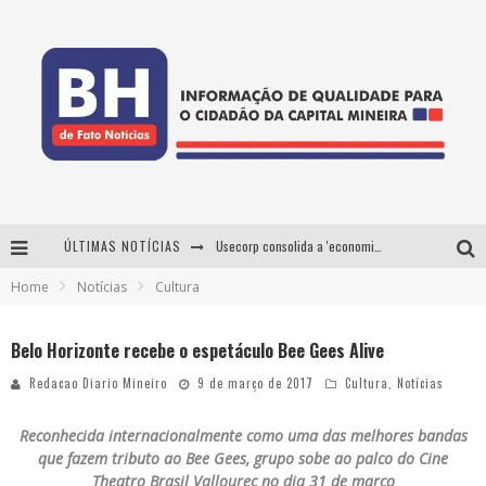
ÚLTIMAS NOTÍCIAS
Usecorp consolida a 'economia do uso' no B2B brasileiro, vira S.A. e impulsiona expansão com novo fundo estruturado
Home
Notícias
Cultura
Esplanada fica pequena e CÊ TÁ DOIDO FESTIVAL anuncia mudança para o gramado do Mineirão
De BH para o mundo: conheça a stylist mineira por trás de turnês e campanhas globais
Belo Horizonte recebe o espetáculo Bee Gees Alive
Projeta Cultura abre inscrições gratuitas em Conselheiro Lafaiete para oficinas de elaboração de projetos culturais e inteligência artificial
Redacao Diario Mineiro
9 de março de 2017
Cultura
,
Notícias
Reconhecida internacionalmente como uma das melhores bandas
que fazem tributo ao Bee Gees, grupo sobe ao palco do Cine
Theatro Brasil Vallourec no dia 31 de março