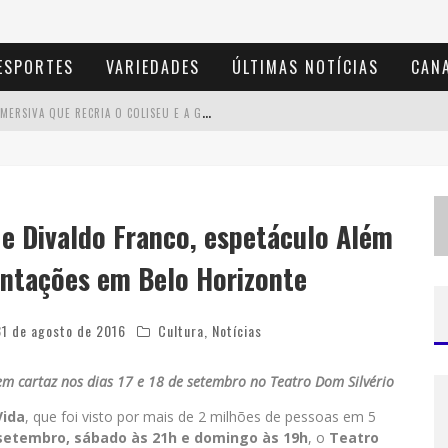
ESPORTES
VARIEDADES
ÚLTIMAS NOTÍCIAS
CANA
D
IAMONDMALL RECEBE EXPERIÊNCIA IMERSIVA QUE RECRIA O COLISEU E A GRANDIOSIDADE DA ROMA ANTIGA
M
ILTON GUEDES, O "MÚSICO DOS MÚSICOS", APRESENTA SHOW DA TURNÊ "MILTON CANTA LULU" EM BH
2
9ª EDIÇÃO DO FESTIVAL CULTURA E GASTRONOMIA DE TIRADENTES OCUPA A CIDADE ENTRE 21 E 30 DE AGOSTO, COM O TEMA MINAS LUSITÂNIA
 e Divaldo Franco, espetáculo Além
D
E BH PARA O MUNDO: CONHEÇA A STYLIST MINEIRA POR TRÁS DE TURNÊS E CAMPANHAS GLOBAIS
entações em Belo Horizonte
31 de agosto de 2016
Cultura
,
Notícias
em cartaz nos dias 17 e 18 de setembro no Teatro Dom Silvério
Vida
, que foi visto por mais de 2 milhões de pessoas em 5
 setembro, sábado às 21h e domingo às 19h
, o
Teatro