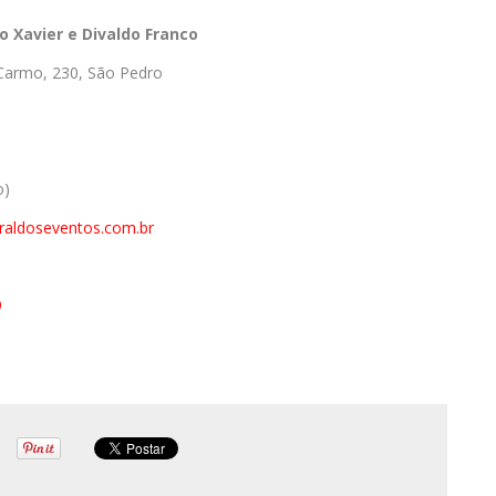
o Xavier e Divaldo Franco
Carmo, 230, São Pedro
o)
raldoseventos.com.br
9