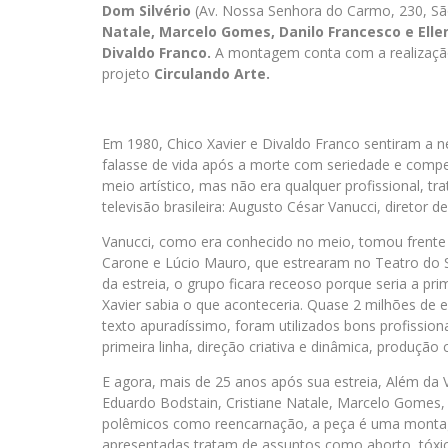
Dom Silvério
(Av. Nossa Senhora do Carmo, 230, Sã
Natale, Marcelo Gomes, Danilo Francesco e Ell
Divaldo Franco.
A montagem conta com a realizaç
projeto
Circulando Arte.
Em 1980, Chico Xavier e Divaldo Franco sentiram a n
falasse de vida após a morte com seriedade e com
meio artístico, mas não era qualquer profissional, t
televisão brasileira: Augusto César Vanucci, diretor
Vanucci, como era conhecido no meio, tomou frente 
Carone e Lúcio Mauro, que estrearam no Teatro do 
da estreia, o grupo ficara receoso porque seria a p
Xavier sabia o que aconteceria. Quase 2 milhões de 
texto apuradíssimo, foram utilizados bons profission
primeira linha, direção criativa e dinâmica, produção 
E agora, mais de 25 anos após sua estreia, Além da
Eduardo Bodstain, Cristiane Natale, Marcelo Gomes,
polêmicos como reencarnação, a peça é uma montagem
apresentadas tratam de assuntos como aborto, tóxic