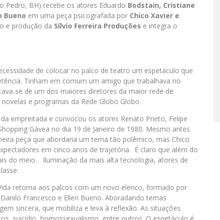
o Pedro, BH) recebe os atores Eduardo
Bodstain, Cristiane
en Bueno
em uma peça psicografada por
Chico Xavier e
ão e produção da
Sílvio Ferreira Produções
e integra o
ecessidade de colocar no palco de teatro um espetáculo que
petência. Tinham em comum um amigo que trabalhava no
ratava-se de um dos maiores diretores da maior rede de
 de novelas e programas da Rede Globo Globo.
da empreitada e convocou os atores Renato Prieto, Felipe
Shopping Gávea no dia 19 de Janeiro de 1980. Mesmo antes
rimeira peça que abordaria um tema tão polêmico, mas Chico
expectadores em cinco anos de trajetória. É claro que além do
ais do meio. Iluminação da mais alta tecnologia, atores de
classe.
 Vida retorna aos palcos com um novo elenco, formado por
 Danilo Francesco e Ellen Bueno. Aboradando temas
 sincera, que mobiliza e leva à reflexão. As situações
os, suicídio, homossexualismo, entre outros. O espetáculo é