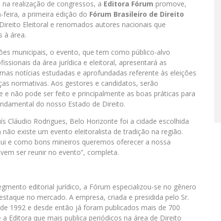
e na realização de congressos, a
Editora Fórum
promove,
-feira, a primeira edição do
Fórum Brasileiro de Direito
Direito Eleitoral e renomados autores nacionais que
 à área.
es municipais, o evento, que tem como público-alvo
issionais da área jurídica e eleitoral, apresentará as
imas notícias estudadas e aprofundadas referente às eleições
ças normativas. Aos gestores e candidatos, serão
 e não pode ser feito e principalmente as boas práticas para
ndamental do nosso Estado de Direito.
s Cláudio Rodrigues, Belo Horizonte foi a cidade escolhida
a não existe um evento eleitoralista de tradição na região.
aqui e como bons mineiros queremos oferecer a nossa
evem ser reunir no evento”, completa.
gmento editorial jurídico, a Fórum especializou-se no gênero
destaque no mercado. A empresa, criada e presidida pelo Sr.
sde 1992 e desde então já foram publicados mais de 700
é a Editora que mais publica periódicos na área de Direito