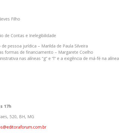
Neves Filho
ão de Contas e Inelegibilidade
de pessoa jurídica – Marilda de Paula Silveira
s formas de financiamento – Margarete Coelho
strativa nas alíneas “g” e “l” e a exigência de má-fé na alínea
às 17h
raes, 520, BH, MG
os@editoraforum.com.br