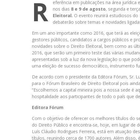
R
eferência em publicações na área jurídica 
nos dias
8 e 9 de agosto
, segunda e terça
Eleitoral.
O evento reunirá estudiosos do 
debaterão sobre temas e novidades ligadas
Em um ano importante como 2016, que terá as eleiçõ
gestores públicos, candidatos a cargos públicos e prof
novidades sobre o Direito Eleitoral, bem como as últ
2016, que serão um primeiro teste das várias mudan
apresentadas sob a luz da nova legislação o que pode
uma eleição de sucesso democrático, instrumento fu
De acordo com o presidente da Editora Fórum, Sr. Luí
para o Fórum Brasileiro de Direito Eleitoral pois aind
“Escolhemos a capital mineira pois a nossa sede é 
hospitalidade aos participantes de todo o país que d
Editora Fórum
Com o objetivo de oferecer os melhores títulos do se
do Direito Público e encontra-se, hoje, em lugar de 
Luís Cláudio Rodrigues Ferreira, está em atuação de
títulos, reunindo cerca de 1700 autores. Além disso, 