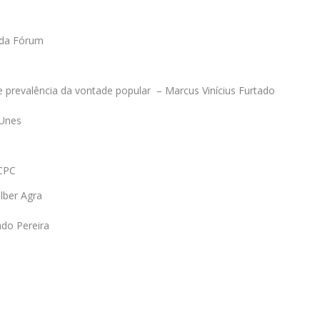
r da Fórum
 e prevalência da vontade popular – Marcus Vinícius Furtado
 Unes
 CPC
lber Agra
ndo Pereira