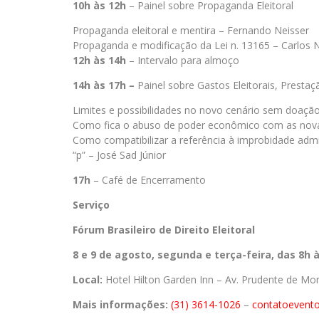
10h às 12h
– Painel sobre Propaganda Eleitoral
Propaganda eleitoral e mentira – Fernando Neisser
Propaganda e modificação da Lei n. 13165 – Carlos 
12h às 14h
– Intervalo para almoço
14h às 17h –
Painel sobre Gastos Eleitorais, Prestaç
Limites e possibilidades no novo cenário sem doação 
Como fica o abuso de poder econômico com as nova
Como compatibilizar a referência à improbidade admini
“p” – José Sad Júnior
17h
– Café de Encerramento
Serviço
Fórum Brasileiro de Direito Eleitoral
8 e 9 de agosto, segunda e terça-feira, das 8h 
Local:
Hotel Hilton Garden Inn – Av. Prudente de Mo
Mais informações:
(31) 3614-1026
–
contatoevent