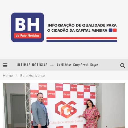
ÚLTIMAS NOTÍCIAS
As Hilárias: Suzy Brasil, Kayete e Karoline Absinto retornam a Belo Horizonte para apresentação única no Teatro Sesiminas
Home
Belo Horizonte
Projeta Cultura abre inscrições gratuitas em Conselheiro Lafaiete para oficinas de elaboração de projetos culturais e inteligência artificial
Usecorp consolida a 'economia do uso' no B2B brasileiro, vira S.A. e impulsiona expansão com novo fundo estruturado
Hot Wheels Monster Trucks Live™ confirma Belo Horizonte na turnê América do Sul 2027