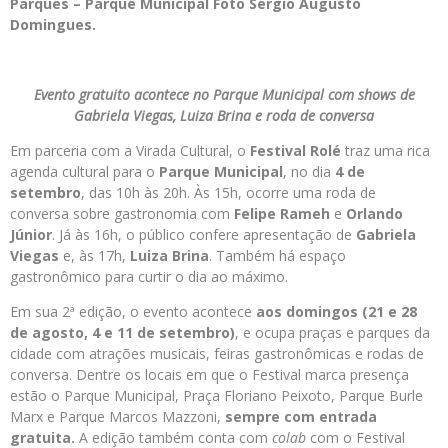
Parques – Parque Municipal Foto Sergio Augusto
Domingues.
Evento gratuito acontece no Parque Municipal com shows de
Gabriela Viegas, Luiza Brina e roda de conversa
Em parceria com a Virada Cultural, o
Festival Rolé
traz uma rica
agenda cultural para o
Parque Municipal
, no dia
4 de
setembro
, das 10h às 20h. Às 15h, ocorre uma roda de
conversa sobre gastronomia com
Felipe Rameh
e
Orlando
Júnior
. Já às 16h, o público confere apresentação de
Gabriela
Viegas
e, às 17h,
Luiza Brina
. Também há espaço
gastronômico para curtir o dia ao máximo.
Em sua 2ª edição, o evento acontece
aos domingos (21 e 28
de agosto, 4 e 11 de setembro)
, e ocupa praças e parques da
cidade com atrações musicais, feiras gastronômicas e rodas de
conversa. Dentre os locais em que o Festival marca presença
estão o Parque Municipal, Praça Floriano Peixoto, Parque Burle
Marx e Parque Marcos Mazzoni,
sempre com entrada
gratuita.
A edição também conta com
colab
com o Festival