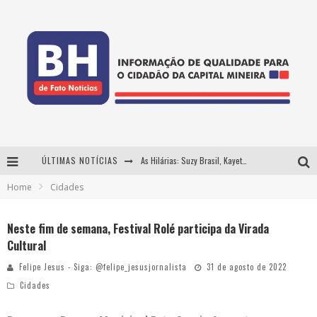
ÚLTIMAS NOTÍCIAS
As Hilárias: Suzy Brasil, Kayete e Karoline Absinto retornam a Belo Horizonte para apresentação única no Teatro Sesiminas
Home
Cidades
Projeta Cultura abre inscrições gratuitas em Conselheiro Lafaiete para oficinas de elaboração de projetos culturais e inteligência artificial
Usecorp consolida a 'economia do uso' no B2B brasileiro, vira S.A. e impulsiona expansão com novo fundo estruturado
Neste fim de semana, Festival Rolé participa da Virada
Cultural
Hot Wheels Monster Trucks Live™ confirma Belo Horizonte na turnê América do Sul 2027
Felipe Jesus - Siga: @felipe_jesusjornalista
31 de agosto de 2022
Cidades