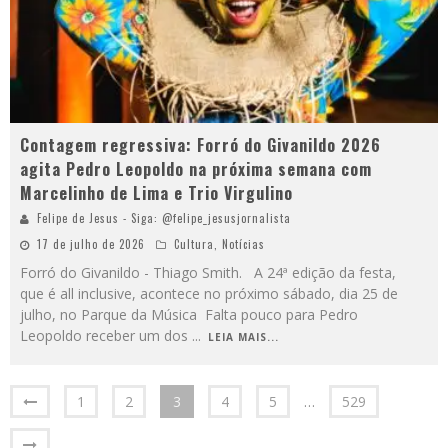
Contagem regressiva: Forró do Givanildo 2026
agita Pedro Leopoldo na próxima semana com
Marcelinho de Lima e Trio Virgulino
Felipe de Jesus - Siga: @felipe_jesusjornalista
17 de julho de 2026
Cultura
,
Notícias
Forró do Givanildo - Thiago Smith. A 24ª edição da festa,
que é all inclusive, acontece no próximo sábado, dia 25 de
julho, no Parque da Música Falta pouco para Pedro
Leopoldo receber um dos
...
LEIA MAIS...
1
2
3
4
5
…
529