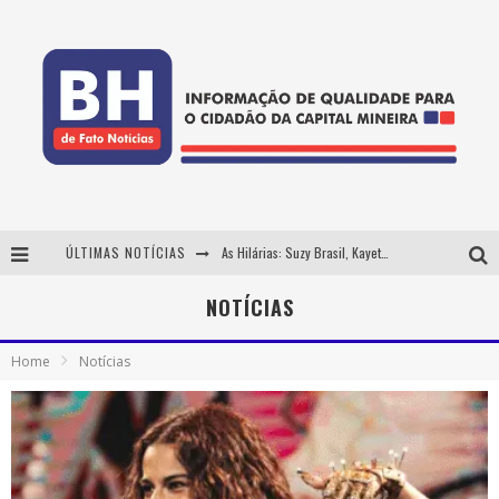
ÚLTIMAS NOTÍCIAS
As Hilárias: Suzy Brasil, Kayete e Karoline Absinto retornam a Belo Horizonte para apresentação única no Teatro Sesiminas
Projeta Cultura abre inscrições gratuitas em Conselheiro Lafaiete para oficinas de elaboração de projetos culturais e inteligência artificial
NOTÍCIAS
Usecorp consolida a 'economia do uso' no B2B brasileiro, vira S.A. e impulsiona expansão com novo fundo estruturado
Home
Notícias
Hot Wheels Monster Trucks Live™ confirma Belo Horizonte na turnê América do Sul 2027