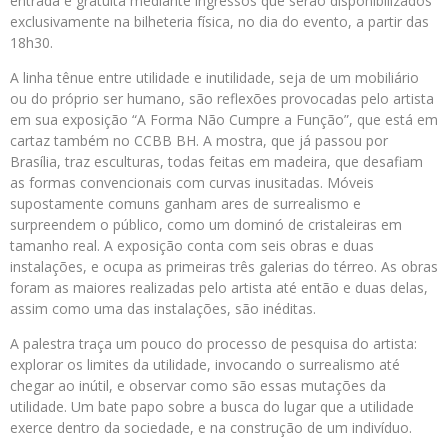
entrada é gratuita mediante ingressos que serão disponibilizados
exclusivamente na bilheteria física, no dia do evento, a partir das
18h30.
A linha tênue entre utilidade e inutilidade, seja de um mobiliário
ou do próprio ser humano, são reflexões provocadas pelo artista
em sua exposição “A Forma Não Cumpre a Função”, que está em
cartaz também no CCBB BH. A mostra, que já passou por
Brasília, traz esculturas, todas feitas em madeira, que desafiam
as formas convencionais com curvas inusitadas. Móveis
supostamente comuns ganham ares de surrealismo e
surpreendem o público, como um dominó de cristaleiras em
tamanho real. A exposição conta com seis obras e duas
instalações, e ocupa as primeiras três galerias do térreo. As obras
foram as maiores realizadas pelo artista até então e duas delas,
assim como uma das instalações, são inéditas.
A palestra traça um pouco do processo de pesquisa do artista:
explorar os limites da utilidade, invocando o surrealismo até
chegar ao inútil, e observar como são essas mutações da
utilidade. Um bate papo sobre a busca do lugar que a utilidade
exerce dentro da sociedade, e na construção de um indivíduo.