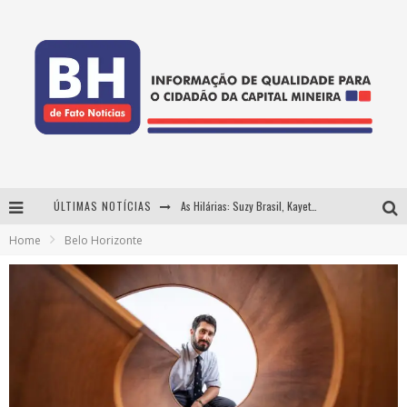
As Hilárias: Suzy Brasil, Kayete e Karoline Absinto retornam a Belo Horizonte para apresentação única no Teatro Sesiminas
ÚLTIMAS NOTÍCIAS
Projeta Cultura abre inscrições gratuitas em Conselheiro Lafaiete para oficinas de elaboração de projetos culturais e inteligência artificial
Home
Belo Horizonte
Usecorp consolida a 'economia do uso' no B2B brasileiro, vira S.A. e impulsiona expansão com novo fundo estruturado
Hot Wheels Monster Trucks Live™ confirma Belo Horizonte na turnê América do Sul 2027