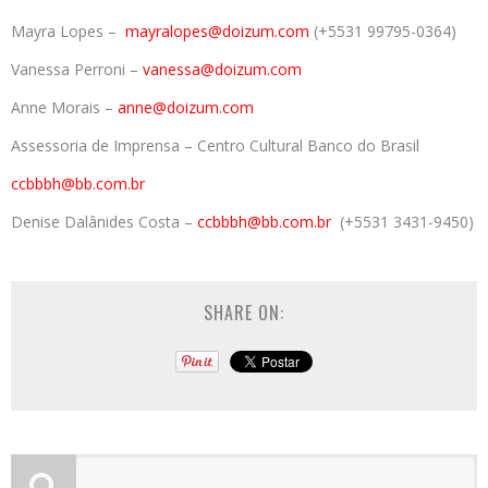
Mayra Lopes –
mayralopes@doizum.com
(+5531 99795-0364)
Vanessa Perroni –
vanessa@doizum.com
Anne Morais –
anne@doizum.com
Assessoria de Imprensa – Centro Cultural Banco do Brasil
ccbbbh@bb.com.br
Denise Dalânides Costa –
ccbbbh@bb.com.br
(+5531 3431-9450)
SHARE ON: